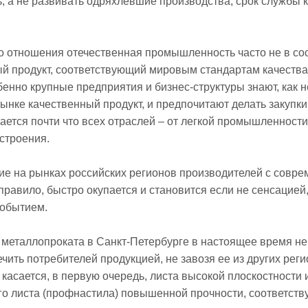
, а не развивать одряхлевшие производства, срок службы 
о отношения отечественная промышленность часто не в со
й продукт, соответствующий мировым стандартам качества
бенно крупные предприятия и бизнес-структуры знают, как н
ынке качественный продукт, и предпочитают делать закупки
сается почти что всех отраслей – от легкой промышленности
строения.
ие на рынках российских регионов производителей с совр
правило, быстро окупается и становится если не сенсацией,
событием.
металлопроката в Санкт-Петербурге в настоящее время не
чить потребителей продукцией, не завозя ее из других рег
 касается, в первую очередь, листа высокой плоскостности 
о листа (профнастила) повышенной прочности, соответст