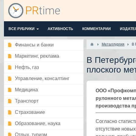
ВСЕ РУБРИКИ
АКТИВНОСТЬ
КОММЕНТАРИИ
ИЗДАТЕ
Финансы и банки
Металлургия
В 
Маркетинг, реклама
В Петербург
Нефть, газ
плоского ме
Управление, консалтинг
Медицина
ООО «Профкомпл
рулонного мета
Транспорт
производства п
Страхование
Согласно статист
Образование, наука
отсутствие новы
Отдых, туризм