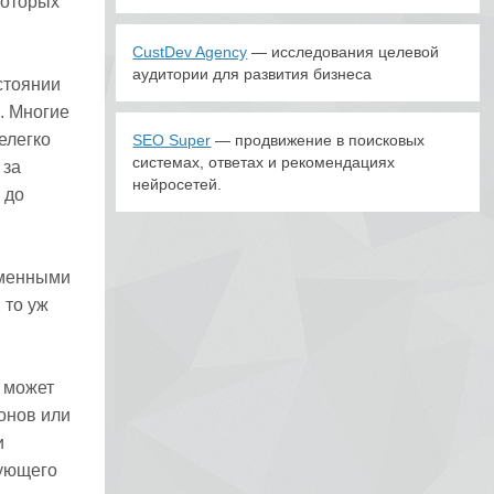
которых
CustDev Agency
— исследования целевой
аудитории для развития бизнеса
стоянии
. Многие
елегко
SEO Super
— продвижение в поисковых
системах, ответах и рекомендациях
 за
нейросетей.
 до
еменными
 то уж
 может
ионов или
и
вующего