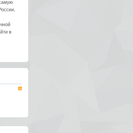
 самую
России,
ечной
йти в
RSS