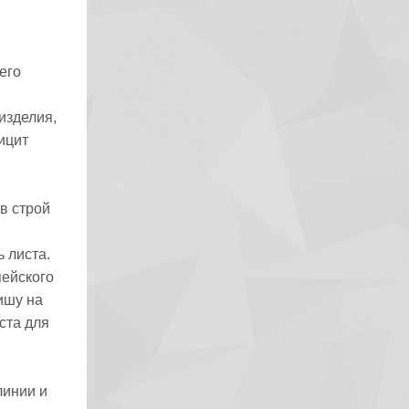
его
изделия,
ицит
в строй
 листа.
пейского
ишу на
ста для
линии и