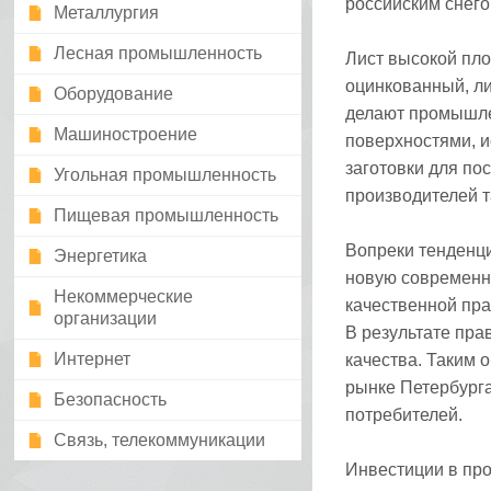
российским снего
Металлургия
Лесная промышленность
Лист высокой пло
оцинкованный, л
Оборудование
делают промышле
Машиностроение
поверхностями, 
заготовки для по
Угольная промышленность
производителей т
Пищевая промышленность
Вопреки тенденц
Энергетика
новую современн
Некоммерческие
качественной пр
организации
В результате пра
Интернет
качества. Таким
рынке Петербурга
Безопасность
потребителей.
Связь, телекоммуникации
Инвестиции в про