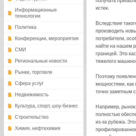
получать прибыль
истек.
Информационные
технологии
Вследствие таког
Политика
производить новы
Конференции, мероприятия
потребители, осо
найти на нашем р
СМИ
границей. Это ка
Региональные новости
тяжелого машино
Рынки, торговля
Поэтому появлен
Сфера услуг
мощностями, как 
точно заметным 
Недвижимость
Культура, спорт, шоу-бизнес
Например, рынок 
полностью обеспе
Строительство
из-за рубежа. Это
Химия, нефтехимия
профилированног