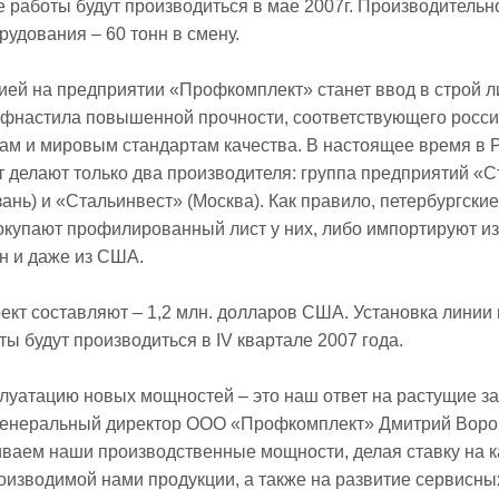
 работы будут производиться в мае 2007г. Производительн
рудования – 60 тонн в смену.
ей на предприятии «Профкомплект» станет ввод в строй л
офнастила повышенной прочности, соответствующего росс
ам и мировым стандартам качества. В настоящее время в 
 делают только два производителя: группа предприятий «
зань) и «Стальинвест» (Москва). Как правило, петербургские
окупают профилированный лист у них, либо импортируют из
н и даже из США.
ект составляют – 1,2 млн. долларов США. Установка линии 
ы будут производиться в IV квартале 2007 года.
луатацию новых мощностей – это наш ответ на растущие з
 генеральный директор ООО «Профкомплект» Дмитрий Воро
ваем наши производственные мощности, делая ставку на к
оизводимой нами продукции, а также на развитие сервисны