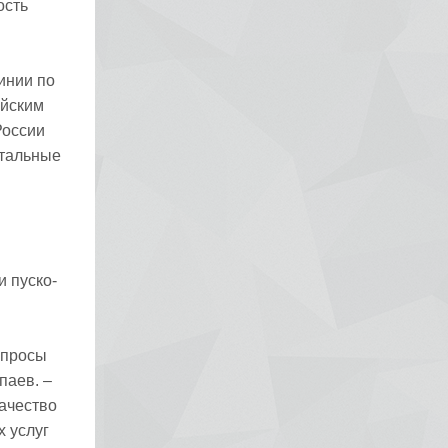
ость
инии по
ийским
России
Стальные
и пуско-
апросы
паев. –
ачество
х услуг