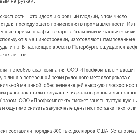
вым нагрузкам.
скостности – это идеально ровный гладкий, в том числе
ист для последующего применения в промышленности. Из н
нные фризы, шкафы, товары с большими металлическими
используют в машиностроении, изготовляют штампованные 
суды и пр. В настоящее время в Петербурге ощущается деф
аких листов.
иям, петербургская компания ООО «Профкомплект» вводит 
ую линию поперечной резки рулонного металлопроката с
авильной машиной, обеспечивающей высокую плоскостность
вки рулонной стали получается идеально ровный лист евро
 образом, ООО «Профкомплект» сможет занять пустующую н
 и ощутимо снизить закупочные цены на поставки такого ли
ект составили порядка 800 тыс. долларов США. Установка 