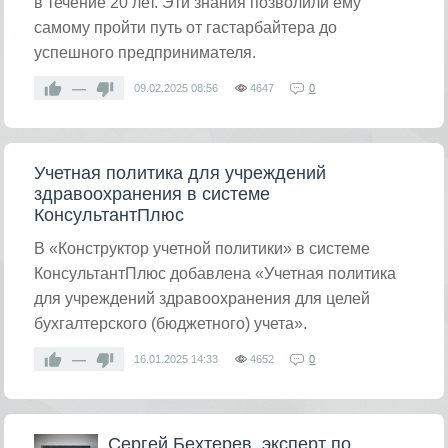
в течение 20 лет. Эти знания позволили ему
самому пройти путь от гастарбайтера до
успешного предпринимателя.
—
09.02.2025
08:56
4647
0
Учетная политика для учреждений
здравоохранения в системе
КонсультантПлюс
В «Конструктор учетной политики» в системе
КонсультантПлюс добавлена «Учетная политика
для учреждений здравоохранения для целей
бухгалтерского (бюджетного) учета».
—
16.01.2025
14:33
4652
0
Сергей Бехтерев, эксперт по