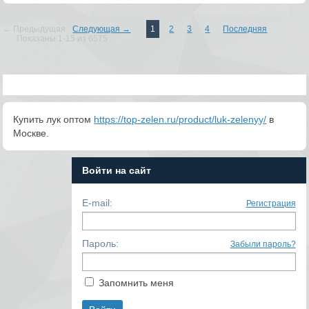
← Предыдущая
Следующая →
1
2
3
4
Последняя
Показаны 1-15 из 6575
Купить лук оптом
https://top-zelen.ru/product/luk-zelenyy/
в
Москве.
Войти на сайт
E-mail:
Регистрация
Пароль:
Забыли пароль?
Запомнить меня