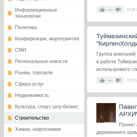
—
Информационные
13.09.
технологии
Политика
Туймазинский
Конференции, мероприятия
"КирпичХолди
СМИ
Группа компаний 
Региональные новости
в работе Туймази
используемого гл
Рынки, торговля
—
12.09.
Сфера услуг
Недвижимость
Павил
Культура, спорт, шоу-бизнес
АРХ
Строительство
Проект
Химия, нефтехимия
деревянного хра