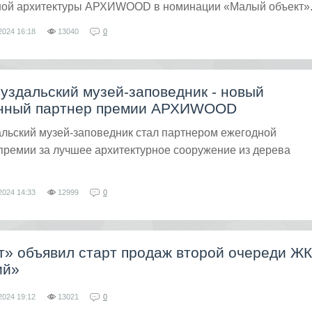
ной архитектуры АРХИWOOD в номинации «Малый объект»
2024
16:18
13040
0
уздальский музей-заповедник - новый
нный партнер премии АРХИWOOD
льский музей-заповедник стал партнером ежегодной
премии за лучшее архитектурное сооружение из дерева
2024
14:33
12999
0
т» объявил старт продаж второй очереди ЖК
ий»
2024
19:12
13021
0