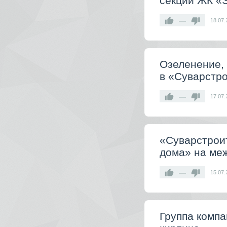
секции ЖК «
—
18.07.
Озеленение,
в «Суварстро
—
17.07.
«Суварстрои
дома» на ме
—
15.07.
Группа комп