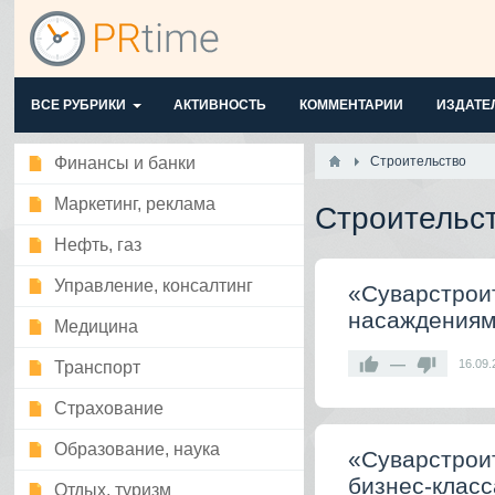
ВСЕ РУБРИКИ
АКТИВНОСТЬ
КОММЕНТАРИИ
ИЗДАТЕ
Финансы и банки
Строительство
Маркетинг, реклама
Строительс
Нефть, газ
Управление, консалтинг
«Суварстрои
насаждениям
Медицина
—
16.09.
Транспорт
Страхование
Образование, наука
«Суварстроит
бизнес-клас
Отдых, туризм