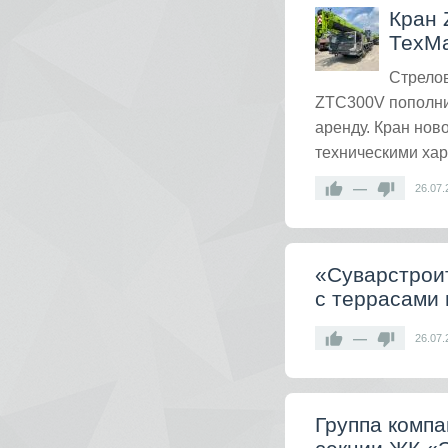
Кран 
ТехМ
Стрело
ZTC300V пополни
аренду. Кран но
техническими хар
—
26.07.
«Суварстрои
с террасами 
—
26.07.
Группа компа