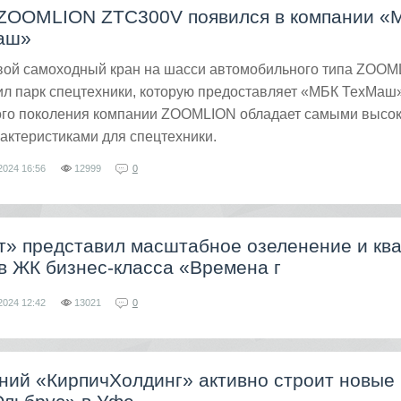
ZOOMLION ZTC300V появился в компании «
аш»
вой самоходный кран на шасси автомобильного типа ZOOM
л парк спецтехники, которую предоставляет «МБК ТехМаш»
вого поколения компании ZOOMLION обладает самыми высо
актеристиками для спецтехники.
2024
16:56
12999
0
т» представил масштабное озеленение и кв
в ЖК бизнес-класса «Времена г
2024
12:42
13021
0
ний «КирпичХолдинг» активно строит новые