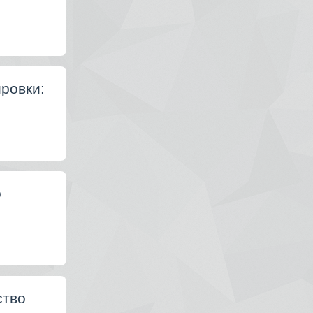
ровки:
о
ство