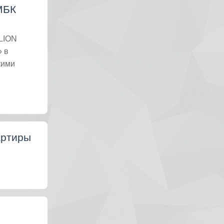
МБК
LION
 в
кими
артиры