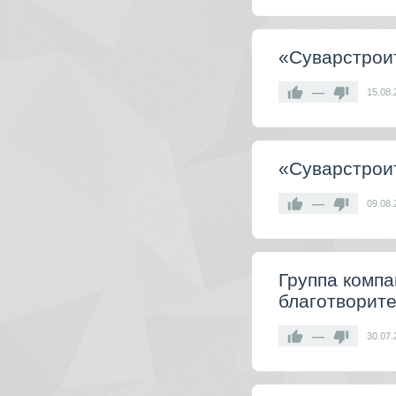
«Суварстрои
—
15.08.
«Суварстрои
—
09.08.
Группа комп
благотворит
—
30.07.