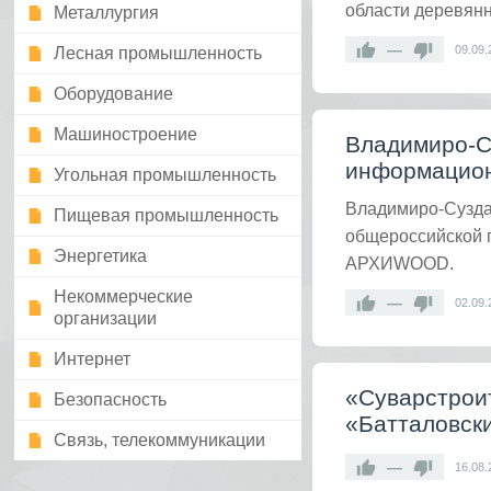
области деревян
Металлургия
—
09.09.
Лесная промышленность
Оборудование
Машиностроение
Владимиро-С
информацио
Угольная промышленность
Владимиро-Сузда
Пищевая промышленность
общероссийской 
Энергетика
АРХИWOOD.
Некоммерческие
—
02.09.
организации
Интернет
«Суварстрои
Безопасность
«Батталовск
Связь, телекоммуникации
—
16.08.