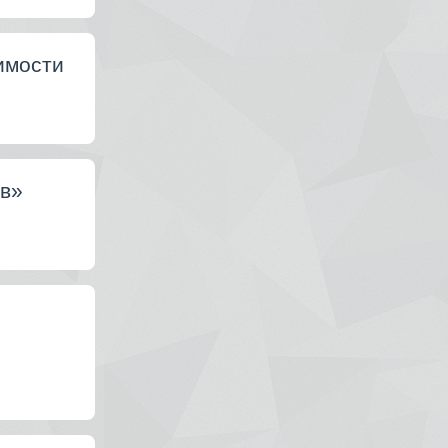
имости
ов»