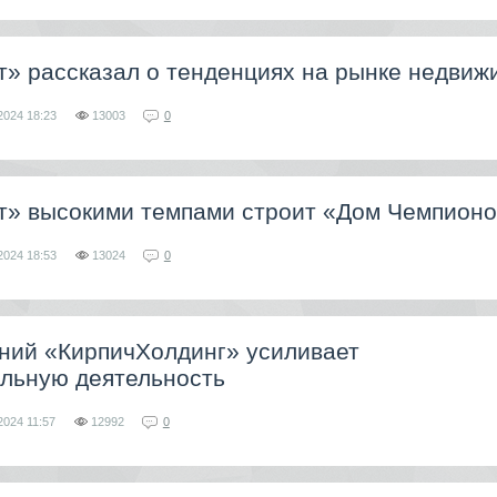
т» рассказал о тенденциях на рынке недвиж
2024
18:23
13003
0
т» высокими темпами строит «Дом Чемпион
2024
18:53
13024
0
аний «КирпичХолдинг» усиливает
ельную деятельность
2024
11:57
12992
0