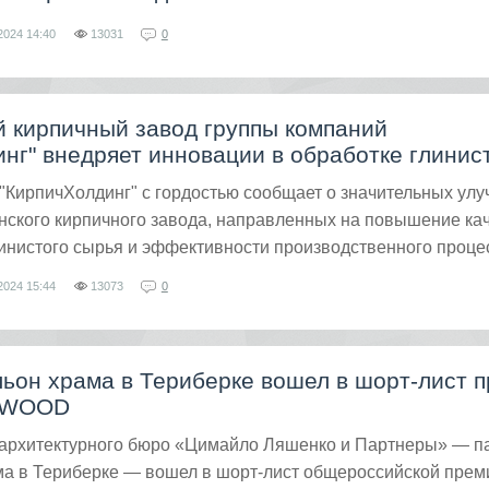
2024
14:40
13031
0
 кирпичный завод группы компаний
нг" внедряет инновации в обработке глинис
"КирпичХолдинг" с гордостью сообщает о значительных ул
нского кирпичного завода, направленных на повышение ка
инистого сырья и эффективности производственного проце
2024
15:44
13073
0
ьон храма в Териберке вошел в шорт-лист 
ИWOOD
 архитектурного бюро «Цимайло Ляшенко и Партнеры» — п
ма в Териберке — вошел в шорт-лист общероссийской прем