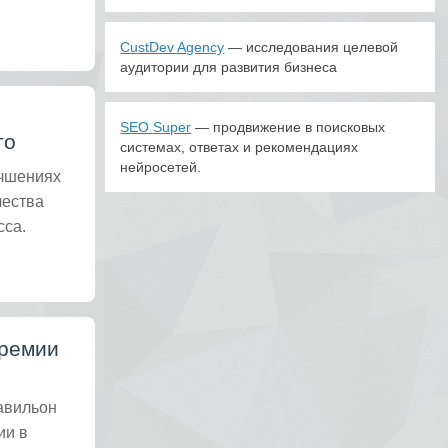
CustDev Agency
— исследования целевой
аудитории для развития бизнеса
SEO Super
— продвижение в поисковых
то
системах, ответах и рекомендациях
нейросетей.
учшениях
чества
сса.
премии
авильон
ии в