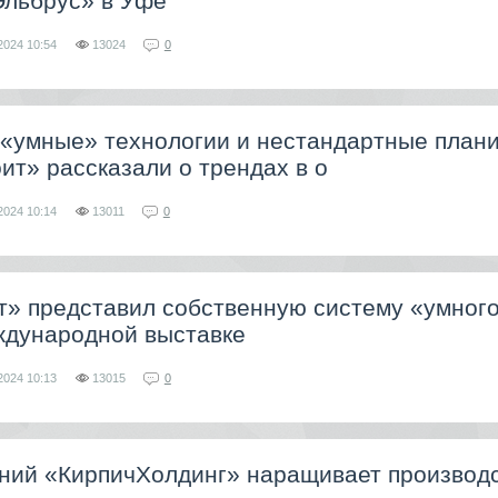
Эльбрус» в Уфе
2024
10:54
13024
0
 «умные» технологии и нестандартные плани
ит» рассказали о трендах в о
2024
10:14
13011
0
т» представил собственную систему «умног
ждународной выставке
2024
10:13
13015
0
аний «КирпичХолдинг» наращивает производ