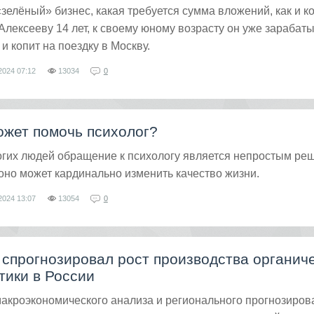
«зелёный» бизнес, какая требуется сумма вложений, как и к
Алексееву 14 лет, к своему юному возрасту он уже зарабат
и копит на поездку в Москву.
2024
07:12
13034
0
ожет помочь психолог?
гих людей обращение к психологу является непростым ре
оно может кардинально изменить качество жизни.
2024
13:07
13054
0
спрогнозировал рост производства органич
тики в России
акроэкономического анализа и регионального прогнозиров