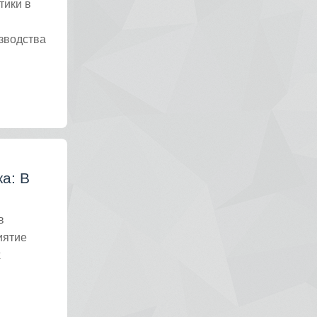
тики в
зводства
а: В
в
иятие
х