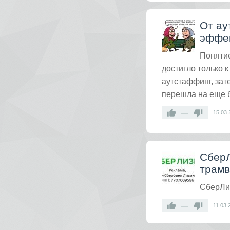
От ау
эффек
Понятие
достигло только 
аутстаффинг, зат
перешла на еще б
—
15.03.
СберЛ
трамв
СберЛиз
—
11.03.