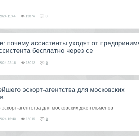
2024
11:44
13074
0
е: почему ассистенты уходят от предприним
ассистента бесплатно через се
2024
22:18
13042
0
ейшего эскорт-агентства для московских
в
о эскорт-агентства для московских джентльменов
2024
16:40
13015
0