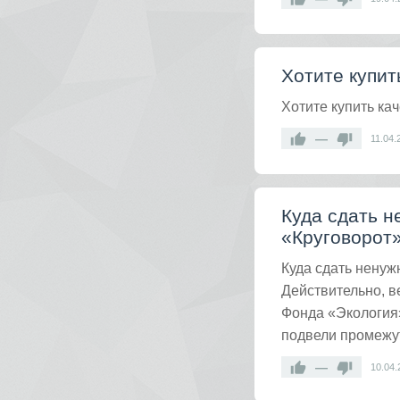
Хотите купи
Хотите купить к
—
11.04.
Куда сдать н
«Круговорот»
Куда сдать нену
Действительно, в
Фонда «Экология»
подвели промежу
—
10.04.