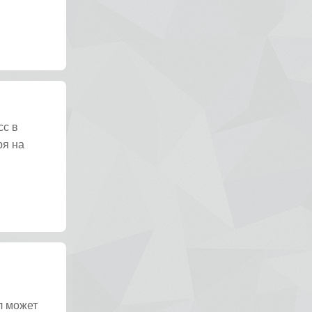
сс в
ря на
л может