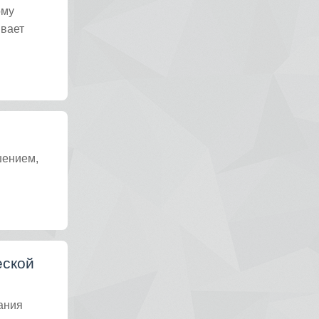
ому
ывает
шением,
еской
ания