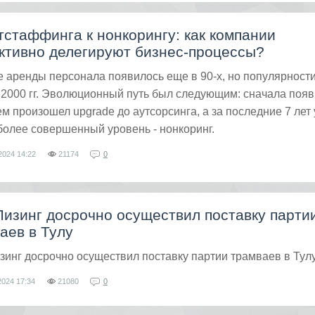
тстаффинга к нонкорингу: как компании
тивно делегируют бизнес-процессы?
 аренды персонала появилось еще в 90-х, но популярност
к 2000 гг. Эволюционный путь был следующим: сначала поя
ем произошел upgrade до аутсорсинга, а за последние 7 лет 
олее совершенный уровень - нонкоринг.
2024
14:22
21174
0
изинг досрочно осуществил поставку парти
аев в Тулу
инг досрочно осуществил поставку партии трамваев в Тул
2024
17:34
21080
0