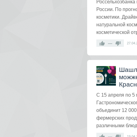
Россельхозбанка 
России. По прогн
косметики. Драйв
натуральной косм
косметической от
—
27.04.
Шашлы
можже
Красн
С 15 апреля по 5
Гастрономическог
объединит 12 000
фермерских проду
различными блюда
—
19.04.