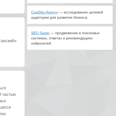
CustDev Agency
— исследования целевой
аудитории для развития бизнеса
SEO Super
— продвижение в поисковых
системах, ответах и рекомендациях
ганский»
нейросетей.
ься
й частью
мых
вается
тих