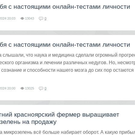
бя с настоящими онлайн-тестами личности
2024
20:03
13043
0
бя с настоящими онлайн-тестами личности
 слышали, что наука и медицина сделали огромный прогре
еского организма и лечении различных недугов. Но, несмот
е сознание и способности нашего мозга до сих пор остаются
2024
20:00
13025
0
тний красноярский фермер выращивает
зелень на продажу
а микрозелень всё больше набирает оборот. А какую прибы