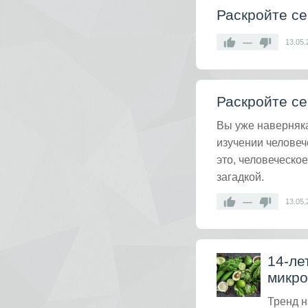
Раскройте се
—
13.05.
Раскройте се
Вы уже наверняка
изучении человеч
это, человеческо
загадкой.
—
13.05.
14-ле
микро
Тренд н