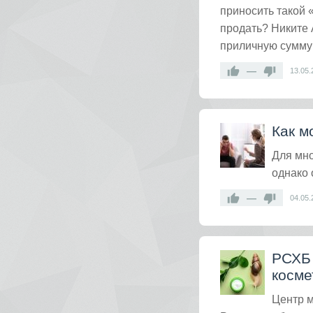
приносить такой 
продать? Никите 
приличную сумму 
—
13.05.
Как м
Для мно
однако 
—
04.05.
РСХБ 
косме
Центр м