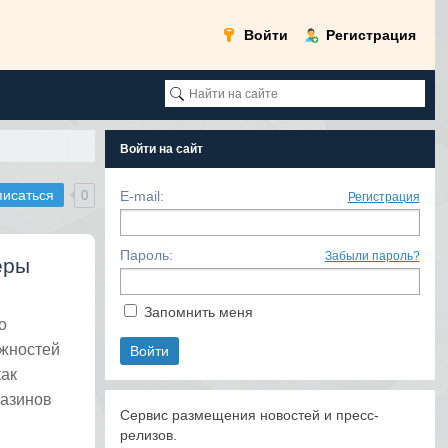
Войти
Регистрация
Войти на сайт
писаться
0
E-mail:
Регистрация
Пароль:
Забыли пароль?
ёры
Запомнить меня
о
ожностей
как
газинов
Сервис размещения новостей и пресс-
релизов.