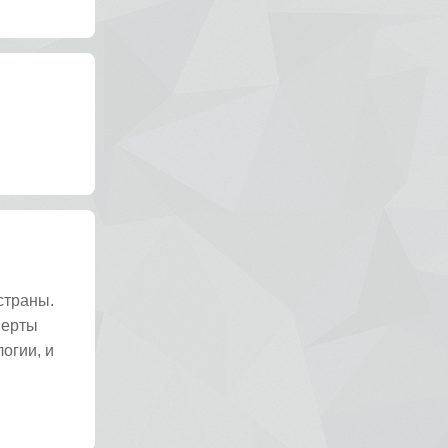
страны.
перты
огии, и