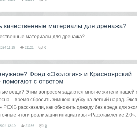
ть качественные материалы для дренажа?
ачественные материалы для дренажа?
2024
11:15
21121
0
енужное? Фонд «Экология» и Красноярский
 помогают с ответом
жные вещи? Этим вопросом задаются многие жители нашей 
есна – время сбросить зимнюю шубку на летний наряд. Экс
 РСХБ рассказали, как обновить одежду без вреда для экол
точные итоги реализации инициативы «Расхламление 2.0».
2024
12:10
21156
0