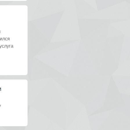
и
вился
услуга
и
у