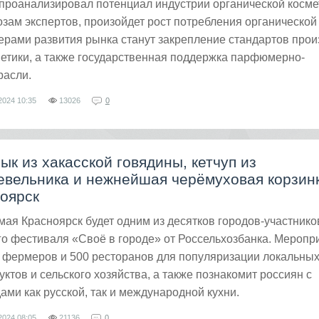
проанализировал потенциал индустрии органической косме
озам экспертов, произойдет рост потребления органической
ерами развития рынка станут закрепление стандартов прои
етики, а также государственная поддержка парфюмерно-
расли.
2024
10:35
13026
0
к из хакасской говядины, кетчуп из
вельника и нежнейшая черёмуховая корзинк
оярск
 мая Красноярск будет одним из десятков городов-участнико
о фестиваля «Своё в городе» от Россельхозбанка. Меропр
 фермеров и 500 ресторанов для популяризации локальны
ктов и сельского хозяйства, а также познакомит россиян с
ми как русской, так и международной кухни.
2024
08:05
21136
0