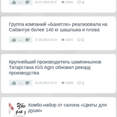
—
02.07.2024
05:47
13041
0
Группа компаний «Бахетле» реализовала на
Сабантуе более 140 кг шашлыка и плова
—
27.06.2024
16:03
13031
0
Крупнейший производитель шампиньонов
Татарстана IGS Agro обновил рекорд
производства
—
26.06.2024
15:21
13053
0
Комбо-набор от салона «Цветы для
души»