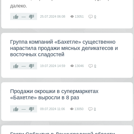
далеко.
—
25.07.2024
06:08
13051
0
Группа компаний «Бахетле» существенно
нарастила продажи мясных деликатесов и
восточных сладостей
—
19.07.2024
14:59
13046
0
Продажи окрошки в супермаркетах
«Бахетле» выросли в 8 раз
—
09.07.2024
11:06
13050
0