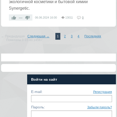
экологичной косметики и бытовой химии
Synergetic.
—
06.06.2024
16:00
13011
0
← Предыдущая
Следующая →
1
2
3
4
Последняя
Показаны 1-15 из 14567
Войти на сайт
E-mail:
Регистрация
Пароль:
Забыли пароль?