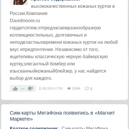
высококачественных кожаных курток в
России.Компания
Davidmoore.ru
гордитсятем,чтпредлагаемразнообразную
коллекциюстильных, долговечных и
неподвластныхвремени кожаных курток на любой
вкус ипредпочтение. Независимо от того,
ищетеливы классическую черную байкерскую
куртку,элегантный бомбер или
изысканныйкожаныйблейзер, у нас найдется
выбор для каждого.
—
11.09.2024
17:55
13066
0
Сим-карты МегаФона появились в «Магнит
Маркете»
Краткое содержание:
Сим-карты МегаФона