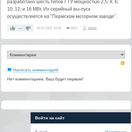
разработано шесть типов ГТУ мощностью 2,5; 4; 6;
10; 12; и 16 МВт. Их серийный вы-пуск
осуществляется на "Пермском моторном заводе".
—
30.07.2007
10:00
4637
admin
RS
Написать комментарий
Нет комментариев. Ваш будет первым!
Войти на сайт
E-mail: