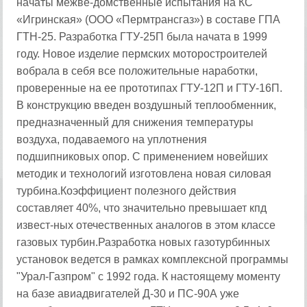
начаты межве-домственные испытания на КС
«Игринская» (ООО «Пермтрансгаз») в составе ГПА
ГТН-25. Разработка ГТУ-25П была начата в 1999
году. Новое изделие пермских моторостроителей
вобрала в себя все положительные наработки,
проверенные на ее прототипах ГТУ-12П и ГТУ-16П.
В конструкцию введен воздушный теплообменник,
предназначенный для снижения температуры
воздуха, подаваемого на уплотнения
подшипниковых опор. С применением новейших
методик и технологий изготовлена новая силовая
турбина.Коэффициент полезного действия
составляет 40%, что значительно превышает кпд
извест-ных отечественных аналогов в этом классе
газовых турбин.Разработка новых газотурбинных
установок ведется в рамках комплексной программы
"Урал-Газпром" с 1992 года. К настоящему моменту
на базе авиадвигателей Д-30 и ПС-90А уже