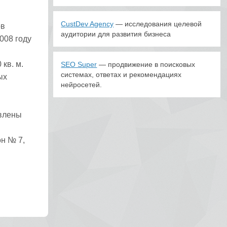
CustDev Agency
— исследования целевой
ов
аудитории для развития бизнеса
008 году
кв. м.
SEO Super
— продвижение в поисковых
системах, ответах и рекомендациях
ых
нейросетей.
авлены
он № 7,