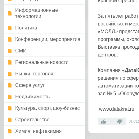
Красной Пресне.
Информационные
За пять лет рабо
технологии
российских и меж
Политика
«МОЛЛ» представи
Конференции, мероприятия
программы, около
Выставка проходи
СМИ
центров.
Региональные новости
Компания «
Дата
Рынки, торговля
решения по сфере
Сфера услуг
автоматизации то
зал № 5 «Оборудо
Недвижимость
Культура, спорт, шоу-бизнес
www.datakrat.ru
Строительство
—
31.03.
Химия, нефтехимия