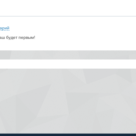
арий
аш будет первым!