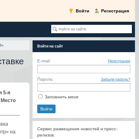
Войти
Регистрация
8».
Войти на сайт
ставке
E-mail:
Регистрация
Пароль:
Забыли пароль?
я 5-я
Запомнить меня
 Место
авка
Сервис размещения новостей и пресс-
нтр» на
релизов.