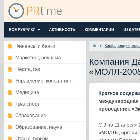
ВСЕ РУБРИКИ
АКТИВНОСТЬ
КОММЕНТАРИИ
ИЗДАТЕ
Финансы и банки
Конференции, мер
Маркетинг, реклама
Компания Да
Нефть, газ
«МОЛЛ-2008
Управление, консалтинг
Медицина
Краткое содерж
международная 
Транспорт
проведения: «Эк
Страхование
С 9 по 11 апреля
Образование, наука
«
МОЛЛ
», органи
Отдых, туризм