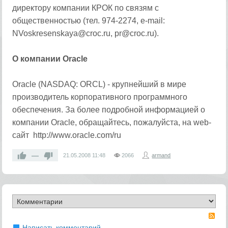
директору компании КРОК по связям с
общественностью (тел. 974-2274, e-mail:
NVoskresenskaya@croc.ru, pr@croc.ru).
О компании Oracle
Oracle (NASDAQ: ORCL) - крупнейший в мире
производитель корпоративного программного
обеспечения. За более подробной информацией о
компании Oracle, обращайтесь, пожалуйста, на web-
сайт http://www.oracle.com/ru
—
21.05.2008
11:48
2066
armand
RS
Написать комментарий