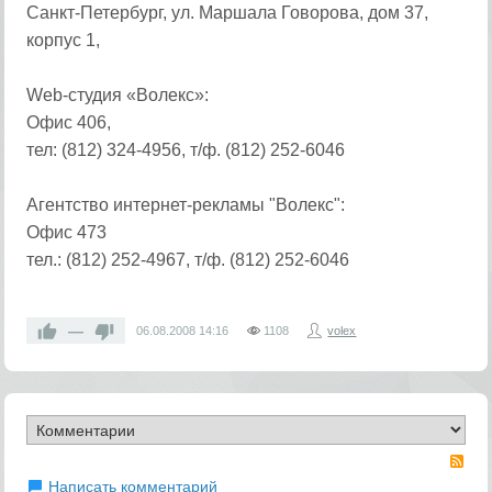
Санкт-Петербург, ул. Маршала Говорова, дом 37,
корпус 1,
Web-студия «Волекс»:
Офис 406,
тел: (812) 324-4956, т/ф. (812) 252-6046
Агентство интернет-рекламы "Волекс":
Офис 473
тел.: (812) 252-4967, т/ф. (812) 252-6046
—
06.08.2008
14:16
1108
volex
RS
Написать комментарий