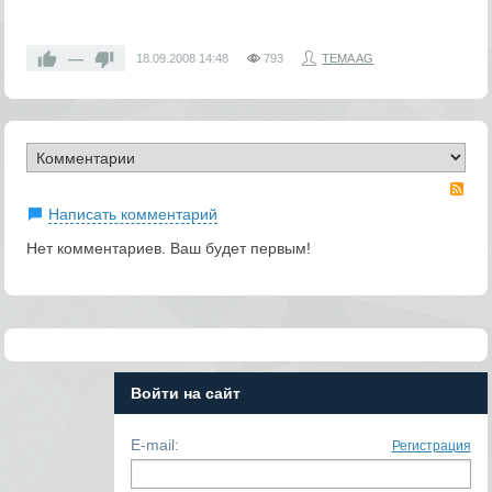
—
18.09.2008
14:48
793
TEMA AG
RS
Написать комментарий
Нет комментариев. Ваш будет первым!
Войти на сайт
E-mail:
Регистрация