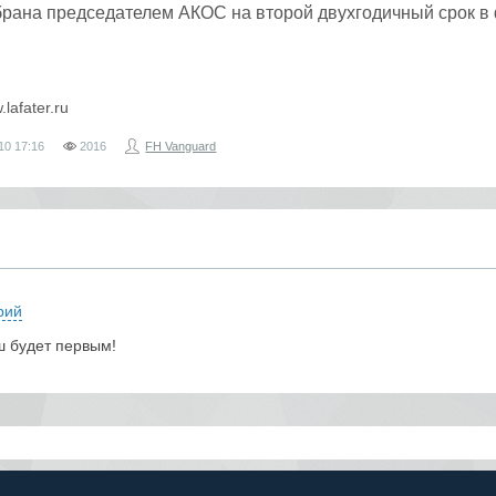
рана председателем АКОС на второй двухгодичный срок в
.lafater.ru
10
17:16
2016
FH Vanguard
рий
ш будет первым!