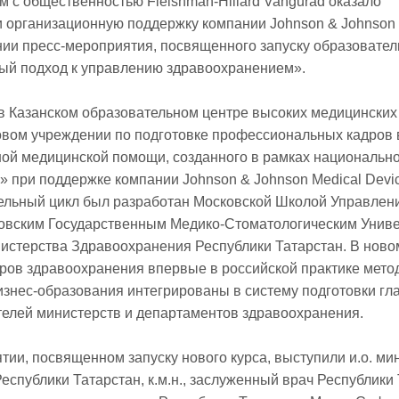
м с общественностью Fleishman-Hillard Vangurad оказало
организационную поддержку компании Johnson & Johnson 
нии пресс-мероприятия, посвященного запуску образовател
ый подход к управлению здравоохранением».
 в Казанском образовательном центре высоких медицинских
овом учреждении по подготовке профессиональных кадров
ой медицинской помощи, созданного в рамках национальн
» при поддержке компании Johnson & Johnson Medical Devi
ельный цикл был разработан Московской Школой Управлен
вским Государственным Медико-Стоматологическим Унив
истерства Здравоохранения Республики Татарстан. В ново
ров здравоохранения впервые в российской практике мето
знес-образования интегрированы в систему подготовки гл
телей министерств и департаментов здравоохранения.
тии, посвященном запуску нового курса, выступили и.о. ми
еспублики Татарстан, к.м.н., заслуженный врач Республики