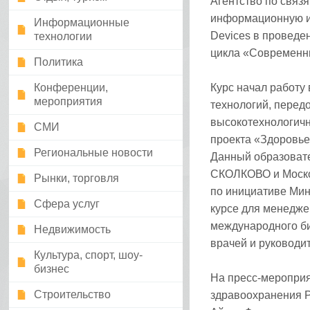
Агентство по связя
информационную и 
Информационные
Devices в проведе
технологии
цикла «Современн
Политика
Конференции,
Курс начал работу
мероприятия
технологий, перед
высокотехнологичн
СМИ
проекта «Здоровье
Региональные новости
Данный образоват
СКОЛКОВО и Моско
Рынки, торговля
по инициативе Мин
Сфера услуг
курсе для менедже
международного би
Недвижимость
врачей и руководи
Культура, спорт, шоу-
бизнес
На пресс-мероприя
Строительство
здравоохранения Р