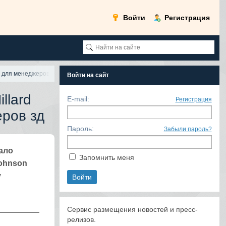
Войти
Регистрация
с для менеджеров зд
Войти на сайт
llard
E-mail:
Регистрация
еров зд
Пароль:
Забыли пароль?
зало
Запомнить меня
ohnson
у
Сервис размещения новостей и пресс-
релизов.