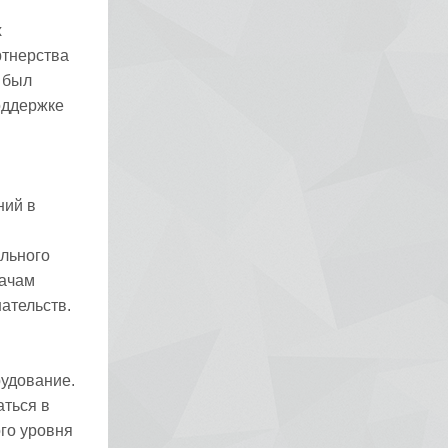
х
ртнерства
 был
оддержке
ний в
льного
рачам
ательств.
рудование.
аться в
го уровня