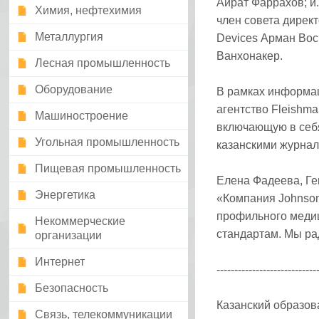
Айрат Фаррахов; и
Химия, нефтехимия
член совета дирек
Металлургия
Devices Арман Во
Ванхонакер.
Лесная промышленность
Оборудование
В рамках информац
агентство Fleishm
Машиностроение
включающую в себя
Угольная промышленность
казанскими журнал
Пищевая промышленность
Елена Фадеева, Ге
Энергетика
«Компания Johnson
профильного меди
Некоммерческие
стандартам. Мы ра
организации
Интернет
----------------------------
Безопасность
Казанский образов
Связь, телекоммуникации