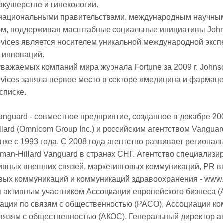
акушерстве и гинекологии.
 национальными правительствами, международным научны
ом, поддерживая масштабные социальные инициативы Joh
evices является носителем уникальной международной эксп
 инноваций.
уважаемых компаний мира журнала Fortune за 2009 г. Johns
evices заняла первое место в секторе «медицина и фармаце
списке.
Vanguard - совместное предприятие, созданное в декабре 20
llard (Omnicom Group Inc.) и российским агентством Vanguar
ке с 1993 года. С 2008 года агентство развивает регионал
man-Hillard Vanguard в странах СНГ. Агентство специализи
ивных внешних связей, маркетинговых коммуникаций, PR в
вых коммуникаций и коммуникаций здравоохранения - www.f
я активным участником Ассоциации европейского бизнеса (
ации по связям с общественностью (РАСО), Ассоциации ко
связям с общественностью (АКОС). Генеральный директор а