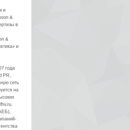
м и
nson &
ертизы в
on &
втика» и
07 года
d PR,
ьную сеть
руется на
ысоких
hv.ru.
АЕБ),
мпаний-
гентства