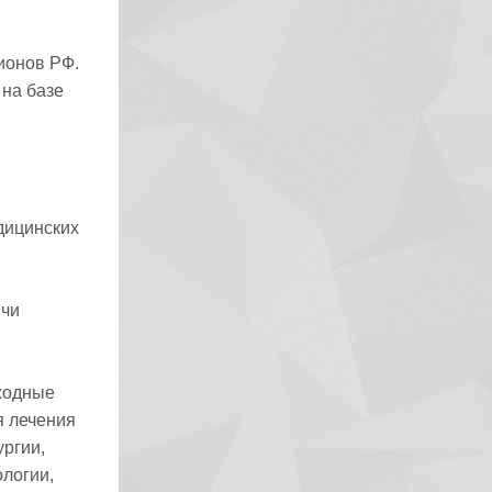
гионов РФ.
 на базе
дицинских
ячи
сходные
я лечения
ургии,
ологии,