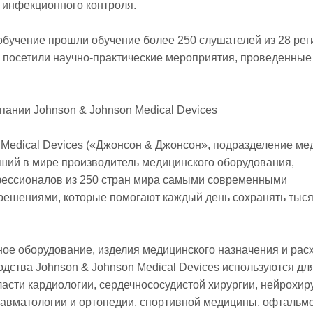
х инфекционного контроля.
е обучение прошли обучение более 250 слушателей из 28 ре
 посетили научно-практические мероприятия, проведенные
ании Johnson & Johnson Medical Devices
 Medical Devices («Джонсон & Джонсон», подразделение ме
йший в мире производитель медицинского оборудования,
фессионалов из 250 стран мира самыми современными
решениями, которые помогают каждый день сохранять тыс
ое оборудование, изделия медицинского назначения и ра
дства Johnson & Johnson Medical Devices используются дл
ласти кардиологии, сердечнососудистой хирургии, нейрохир
равматологии и ортопедии, спортивной медицины, офтальм