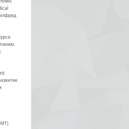
уллин;
ical
Вилфрид
курса
мпанию,
с
rd:
развитие
м
ВМТ)