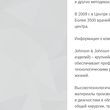
и других методика
В 2009 г. в Центр
Более 3500 врачей
центра.
Информация о комп
Johnson & Johnson
изделий) – крупне
обеспечивает про
технологическими 
жизней.
Высокотехнологичн
материалы произво
и диагностики в об
общей хирургии, т