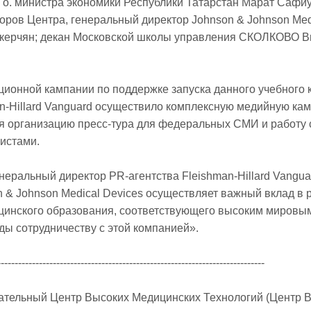
. о. министра экономики Республики Татарстан Марат Сафи
торов Центра, генеральный директор Johnson & Johnson Med
скерчян; декан Московской школы управления СКОЛКОВО 
ионной кампании по поддержке запуска данного учебного 
an-Hillard Vanguard осуществило комплексную медийную ка
 организацию пресс-тура для федеральных СМИ и работу 
истами.
неральный директор PR-агентства Fleishman-Hillard Vangua
 & Johnson Medical Devices осуществляет важный вклад в 
цинского образования, соответствующего высоким мировы
ды сотрудничеству с этой компанией».
-----------------------------------------------------------------------------
ательный Центр Высоких Медицинских Технологий (Центр 