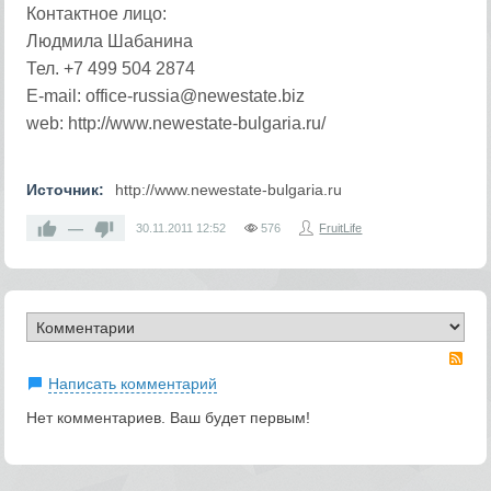
Контактное лицо:
Людмила Шабанина
Тел. +7 499 504 2874
E-mail: office-russia@newestate.biz
web: http://www.newestate-bulgaria.ru/
Источник:
http://www.newestate-bulgaria.ru
—
30.11.2011
12:52
576
FruitLife
RS
Написать комментарий
Нет комментариев. Ваш будет первым!