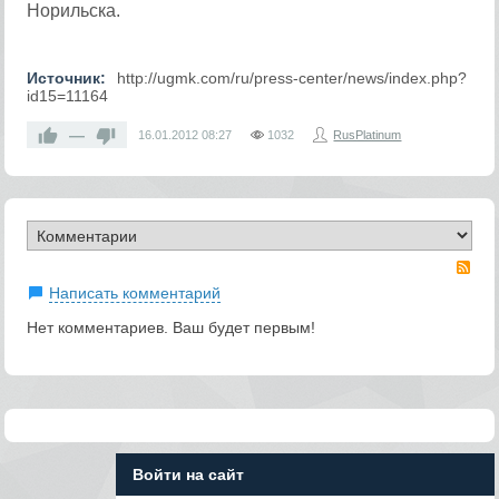
Норильска.
Источник:
http://ugmk.com/ru/press-center/news/index.php?
id15=11164
—
16.01.2012
08:27
1032
RusPlatinum
RS
Написать комментарий
Нет комментариев. Ваш будет первым!
Войти на сайт