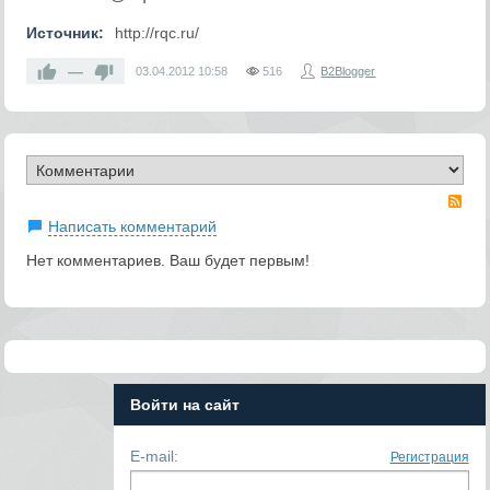
Источник:
http://rqc.ru/
—
03.04.2012
10:58
516
B2Blogger
RS
Написать комментарий
Нет комментариев. Ваш будет первым!
Войти на сайт
E-mail:
Регистрация