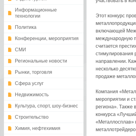
участвовать в ко
Информационные
Этот конкурс про
технологии
металлопродукци
Политика
включающей Межд
Конференции, мероприятия
международную п
считается прест
СМИ
стимулирования р
Региональные новости
направлении. Каж
несколько десятк
Рынки, торговля
продаже металлоп
Сфера услуг
Компания «Метал
Недвижимость
мероприятии и с
Культура, спорт, шоу-бизнес
региона». Также 
конкурса «Лучший
Строительство
«Металлосплав» 
Химия, нефтехимия
металлотрейдеро