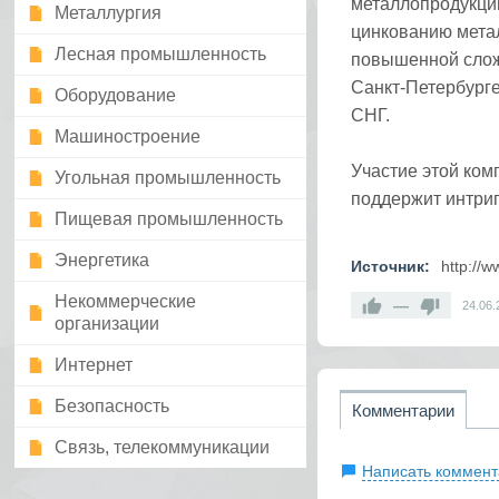
металлопродукции,
Металлургия
цинкованию метал
Лесная промышленность
повышенной слож
Санкт-Петербурге
Оборудование
СНГ.
Машиностроение
Участие этой ком
Угольная промышленность
поддержит интриг
Пищевая промышленность
Энергетика
Источник:
http://w
Некоммерческие
—
24.06.
организации
Интернет
Безопасность
Комментарии
Связь, телекоммуникации
Написать коммент