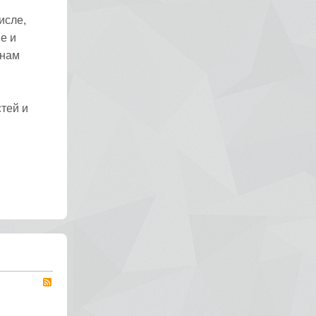
исле,
е и
анам
стей и
RSS