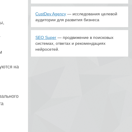
CustDev Agency
— исследования целевой
аудитории для развития бизнеса
ы,
у
SEO Super
— продвижение в поисковых
системах, ответах и рекомендациях
нейросетей.
м
уются на
рального
та