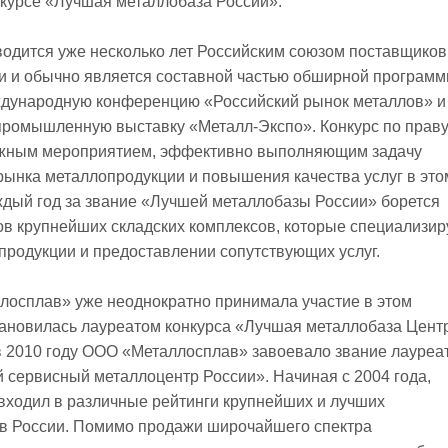
нкурсе «Лучшая металлобаза России».
водится уже несколько лет Российским союзом поставщиков
и и обычно является составной частью обширной программ
ународную конференцию «Российский рынок металлов» и
ромышленную выставку «Металл-Экспо». Конкурс по прав
ижным мероприятием, эффективно выполняющим задачу
ынка металлопродукции и повышения качества услуг в это
дый год за звание «Лучшей металлобазы России» борется
ов крупнейших складских комплексов, которые специализир
родукции и предоставлении сопутствующих услуг.
лосплав» уже неоднократно принимала участие в этом
тановилась лауреатом конкурса «Лучшая металлобаза Цент
в 2010 году ООО «Металлосплав» завоевало звание лауреа
 сервисный металлоцентр России». Начиная с 2004 года,
входил в различные рейтинги крупнейших и лучших
в России. Помимо продажи широчайшего спектра