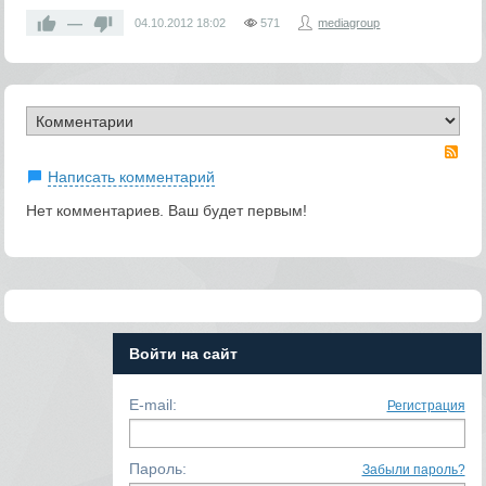
—
04.10.2012
18:02
571
mediagroup
RS
Написать комментарий
Нет комментариев. Ваш будет первым!
Войти на сайт
E-mail:
Регистрация
Пароль:
Забыли пароль?