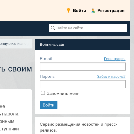
Войти
Регистрация
ендую излишне доверять своим iPhone и A
Войти на сайт
E-mail:
Регистрация
ть своим
Пароль:
Забыли пароль?
Запомнить меня
 не
ь пароли.
конным
Сервис размещения новостей и пресс-
еступники
релизов.