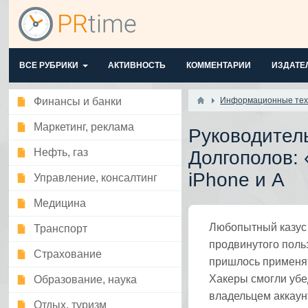
ВСЕ РУБРИКИ
АКТИВНОСТЬ
КОММЕНТАРИИ
ИЗДАТЕ
Финансы и банки
Информационные тех
Маркетинг, реклама
Руководител
Нефть, газ
Долгополов:
iPhone и A
Управление, консалтинг
Медицина
Любопытный казус
Транспорт
продвинутого поль
Страхование
пришлось применят
Хакеры смогли убе
Образование, наука
владельцем аккаунт
Отдых, туризм