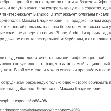
 сброс паролей от всех гаджетов в этом «облаке»: «айфоне
е», и попутно взяли под контроль аккаунты в соцсетях, одн
 твиттер-аккаунт Gizmodo. В этот аккаунт хулиганы писали
 Долгополов Максим Владимирович: «Парадокс, но чем иск
 технологий пользователь, тем более он может оказаться 
ые излишне доверяют своим iPhone, Android и прочим гадж
ери даже не от интеллектуальной кибербанды, а от шалящег
ли не уделяют достаточного внимания информационной
ь никого не удивляет тот факт, что даже самый защищенный
гнать. В той же степени можно сказать и про работу в сети
 сотрудникам рекомендую только одно – строго соблюдать 
игиены", добавляет Долгополов Максим Владимирович.
://spbit.ru/speech/sp88498/
w.technoserv.com/about/company/press/news/4959/