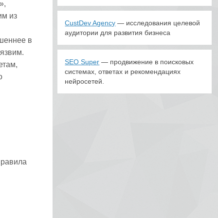
»,
им из
CustDev Agency
— исследования целевой
аудитории для развития бизнеса
ушеннее в
уязвим.
SEO Super
— продвижение в поисковых
етам,
системах, ответах и рекомендациях
о
нейросетей.
.
правила