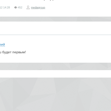
12
14:28
452
mediagroup
рий
ш будет первым!