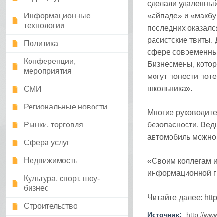
сделали удаленный
Информационные
«айпаде» и «макбук
технологии
последних оказался
расистские твиты.
Политика
сфере современных
Конференции,
Бизнесмены, котор
мероприятия
могут понести пот
школьника».
СМИ
Региональные новости
Многие руководите
Рынки, торговля
безопасности. Вед
автомобиль можно у
Сфера услуг
Недвижимость
«Своим коллегам и
информационной г
Культура, спорт, шоу-
бизнес
Читайте далее: http
Строительство
Источник:
http://ww