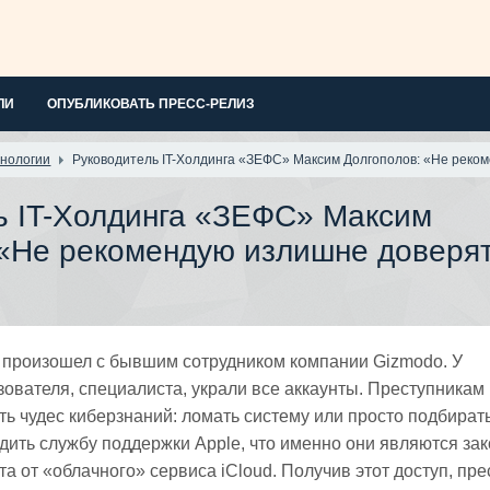
ЛИ
ОПУБЛИКОВАТЬ ПРЕСС-РЕЛИЗ
нологии
Руководитель IT-Холдинга «ЗЕФС» Максим Долгополов: «Не реком
ь IT-Холдинга «ЗЕФС» Максим
 «Не рекомендую излишне доверя
 произошел с бывшим сотрудником компании Gizmodo. У
зователя, специалиста, украли все аккаунты. Преступникам
ь чудес киберзнаний: ломать систему или просто подбират
дить службу поддержки Apple, что именно они являются за
а от «облачного» сервиса iCloud. Получив этот доступ, пр