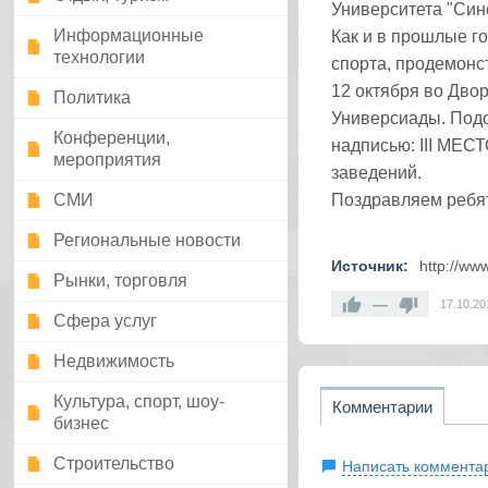
Университета "Син
Информационные
Как и в прошлые г
технологии
спорта, продемонс
12 октября во Дво
Политика
Универсиады. Подо
Конференции,
надписью: III МЕС
мероприятия
заведений.
СМИ
Поздравляем ребят
Региональные новости
Источник:
http://ww
Рынки, торговля
—
17.10.20
Сфера услуг
Недвижимость
Культура, спорт, шоу-
Комментарии
бизнес
Строительство
Написать коммента