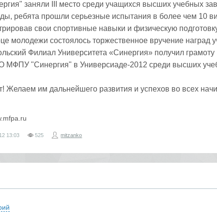
ергия" заняли III место среди учащихся высших учебных за
оды, ребята прошли серьезные испытания в более чем 10 в
трировав свои спортивные навыки и физическую подготовку
рце молодежи состоялось торжественное вручение наград 
льский Филиал Университета «Синергия» получил грамоту и
ТО МФПУ "Синергия" в Универсиаде-2012 среди высших уч
! Желаем им дальнейшего развития и успехов во всех нач
w.mfpa.ru
12
13:03
525
mitzanko
рий