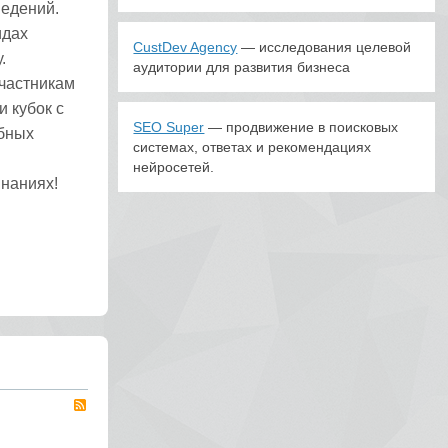
ведений.
идах
CustDev Agency
— исследования целевой
.
аудитории для развития бизнеса
участникам
 кубок с
SEO Super
— продвижение в поисковых
ебных
системах, ответах и рекомендациях
нейросетей.
инаниях!
RSS