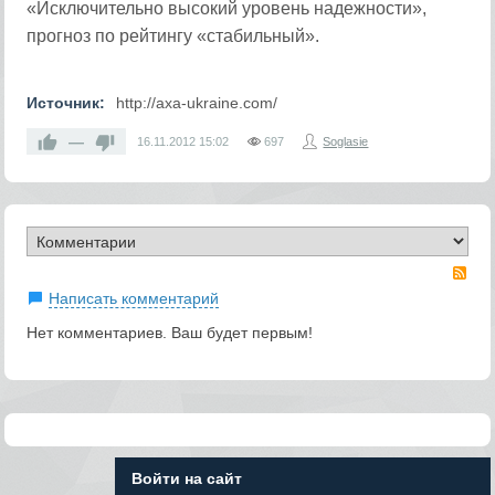
«Исключительно высокий уровень надежности»,
прогноз по рейтингу «стабильный».
Источник:
http://axa-ukraine.com/
—
16.11.2012
15:02
697
Soglasie
RS
Написать комментарий
Нет комментариев. Ваш будет первым!
Войти на сайт