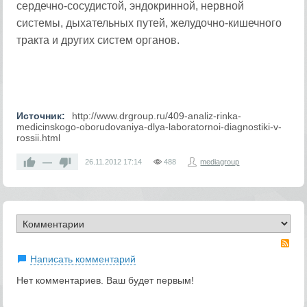
сердечно-сосудистой, эндокринной, нервной
системы, дыхательных путей, желудочно-кишечного
тракта и других систем органов.
Источник:
http://www.drgroup.ru/409-analiz-rinka-
medicinskogo-oborudovaniya-dlya-laboratornoi-diagnostiki-v-
rossii.html
—
26.11.2012
17:14
488
mediagroup
RS
Написать комментарий
Нет комментариев. Ваш будет первым!