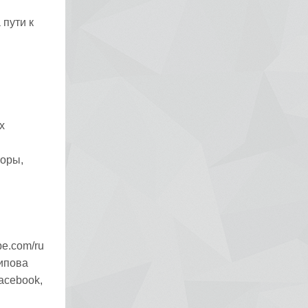
пути к
х
торы,
e.com/ru
ипова
acebook,