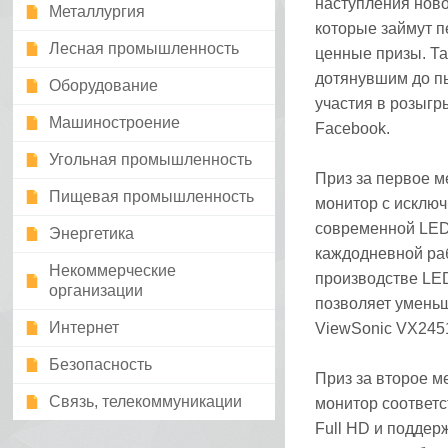
наступления ново
Металлургия
которые займут п
Лесная промышленность
ценные призы. Та
дотянувшим до пь
Оборудование
участия в розыгр
Машиностроение
Facebook.
Угольная промышленность
Приз за первое м
Пищевая промышленность
монитор с исклю
современной LED
Энергетика
каждодневной раб
Некоммерческие
производстве LED
организации
позволяет уменьш
Интернет
ViewSonic VX2451
Безопасность
Приз за второе м
Связь, телекоммуникации
монитор соответс
Full HD и поддер