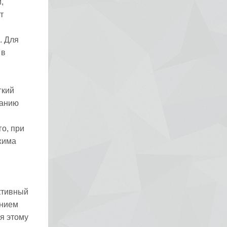
,
т
. Для
 в
гкий
ванию
о, при
жима
ктивный
ением
я этому