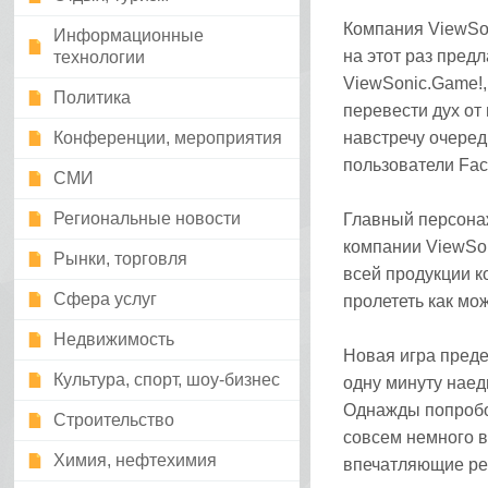
Компания ViewSon
Информационные
на этот раз пред
технологии
ViewSonic.Game!,
Политика
перевести дух от
Конференции, мероприятия
навстречу очеред
пользователи Fac
СМИ
Региональные новости
Главный персонаж
компании ViewSon
Рынки, торговля
всей продукции к
Сфера услуг
пролететь как мо
Недвижимость
Новая игра преде
Культура, спорт, шоу-бизнес
одну минуту наед
Однажды попробов
Строительство
совсем немного в
Химия, нефтехимия
впечатляющие рез