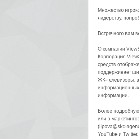
Множество игроко
лидерству, попро
Встречного вам ве
О компании View
Корпорация View
средств отображе
поддерживает ши
ЖК-телевизоры, 
информационных 
информации.
Более подробную
или в маркетинго
(lipova@skc-agenc
YouTube и Twitter.