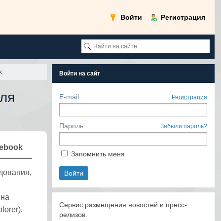
Войти
Регистрация
k
Войти на сайт
для
E-mail:
Регистрация
Пароль:
Забыли пароль?
cebook
Запомнить меня
дования,
 на
Сервис размещения новостей и пресс-
lorer).
релизов.