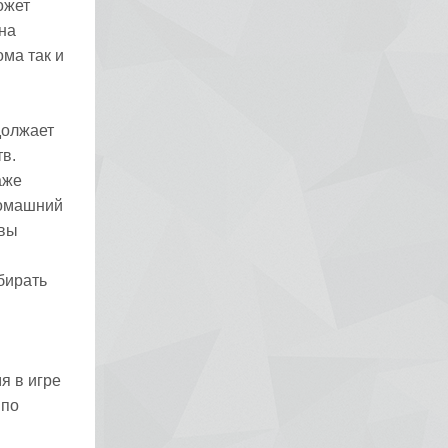
ожет
 на
ма так и
должает
в.
аже
домашний
 вы
бирать
я в игре
 по