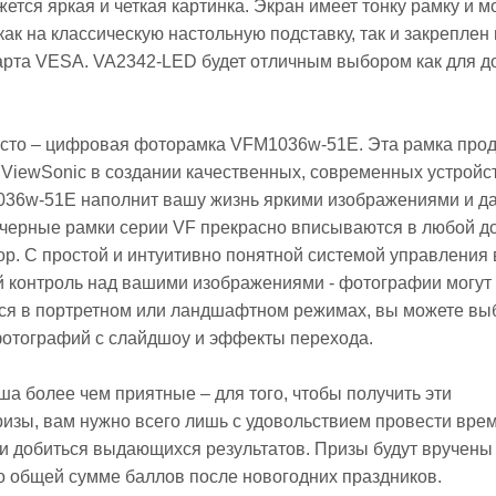
ется яркая и четкая картинка. Экран имеет тонку рамку и м
как на классическую настольную подставку, так и закреплен
рта VESA. VA2342-LED будет отличным выбором как для до
место – цифровая фоторамка VFM1036w-51E. Эта рамка про
ViewSonic в создании качественных, современных устройст
36w-51E наполнит вашу жизнь яркими изображениями и д
 черные рамки серии VF прекрасно вписываются в любой 
р. С простой и интуитивно понятной системой управления
й контроль над вашими изображениями - фотографии могут
ся в портретном или ландшафтном режимах, вы можете вы
фотографий с слайдшоу и эффекты перехода.
а более чем приятные – для того, чтобы получить эти
изы, вам нужно всего лишь с удовольствием провести врем
и добиться выдающихся результатов. Призы будут вручены
о общей сумме баллов после новогодних праздников.