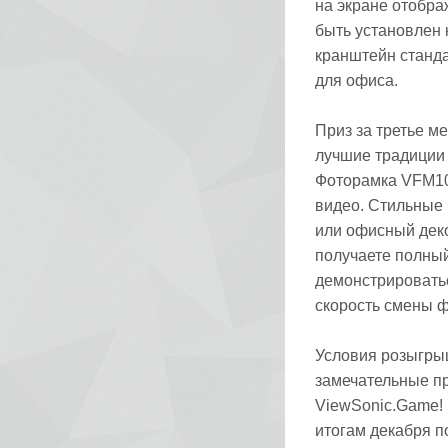
на экране отображ
быть установлен 
кранштейн станда
для офиса.
Приз за третье 
лучшие традиции 
Фоторамка VFM10
видео. Стильные
или офисный деко
получаете полны
демонстрировать
скорость смены 
Условия розыгрыш
замечательные пр
ViewSonic.Game! 
итогам декабря п