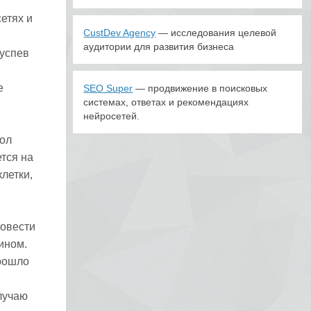
етях и
CustDev Agency
— исследования целевой
аудитории для развития бизнеса
 успев
е
SEO Super
— продвижение в поисковых
системах, ответах и рекомендациях
нейросетей.
вол
ется на
летки,
ровести
ином.
прошло
лучаю