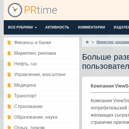
ВСЕ РУБРИКИ
АКТИВНОСТЬ
КОММЕНТАРИИ
ИЗДАТЕ
Финансы и банки
Маркетинг, реклама
Маркетинг, реклама
Больше разв
Нефть, газ
пользовате
Управление, консалтинг
Медицина
Компания ViewSo
Транспорт
Компания ViewSo
Страхование
потребительской 
желающих сыграть
Образование, наука
страничке приложе
Отдых, туризм