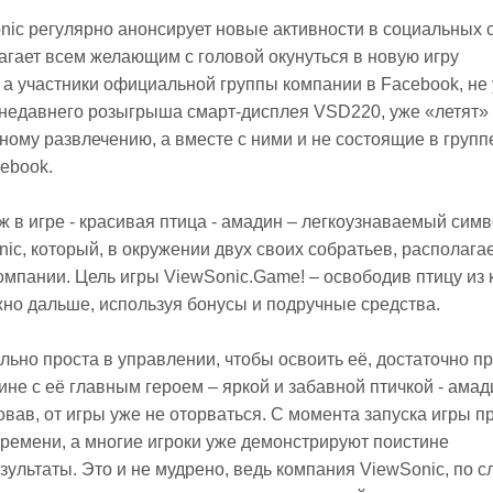
ic регулярно анонсирует новые активности в социальных с
лагает всем желающим с головой окунуться в новую игру
 а участники официальной группы компании в Facebook, не
 недавнего розыгрыша смарт-дисплея VSD220, уже «летят»
ному развлечению, а вместе с ними и не состоящие в групп
ebook.
 в игре - красивая птица - амадин – легкоузнаваемый сим
ic, который, в окружении двух своих собратьев, располага
омпании. Цель игры ViewSonic.Game! – освободив птицу из к
жно дальше, используя бонусы и подручные средства.
льно проста в управлении, чтобы освоить её, достаточно п
ине с её главным героем – яркой и забавной птичкой - амад
ав, от игры уже не оторваться. С момента запуска игры 
ремени, а многие игроки уже демонстрируют поистине
ультаты. Это и не мудрено, ведь компания ViewSonic, по с