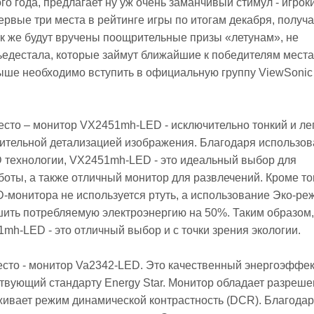
го года, предлагает ну уж очень заманчивый стимул - игроки
ервые три места в рейтинге игры по итогам декабря, получа
к же будут вручены поощрительные призы «летунам», не
едестала, которые займут ближайшие к победителям места
ыше необходимо вступить в официальную группу ViewSonic
есто – монитор VX2451mh-LED - исключительно тонкий и ле
чительной детализацией изображения. Благодаря использо
 технологии, VX2451mh-LED - это идеальный выбор для
оты, а также отличный монитор для развлечений. Кроме тог
-монитора не используется ртуть, а использование Эко-ре
ить потребляемую электроэнергию на 50%. Таким образом,
mh-LED - это отличный выбор и с точки зрения экологии.
есто - монитор Va2342-LED. Это качественный энергоэффе
твующий стандарту Energy Star. Монитор обладает разреш
живает режим динамической контрастность (DCR). Благодар