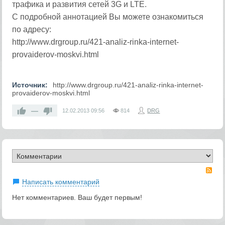
трафика и развития сетей 3G и LTE.
С подробной аннотацией Вы можете ознакомиться
по адресу:
http://www.drgroup.ru/421-analiz-rinka-internet-
provaiderov-moskvi.html
Источник:
http://www.drgroup.ru/421-analiz-rinka-internet-
provaiderov-moskvi.html
—
12.02.2013
09:56
814
DRG
RS
Написать комментарий
Нет комментариев. Ваш будет первым!