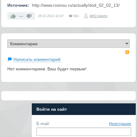
Источник:
http://www.rosnou.ru/actually/dod_02_02_13/
—
28.02.2013
10:47
582
АНО Центр
RS
Написать комментарий
Нет комментариев. Ваш будет первым!
Войти на сайт
E-mail:
Регистрация