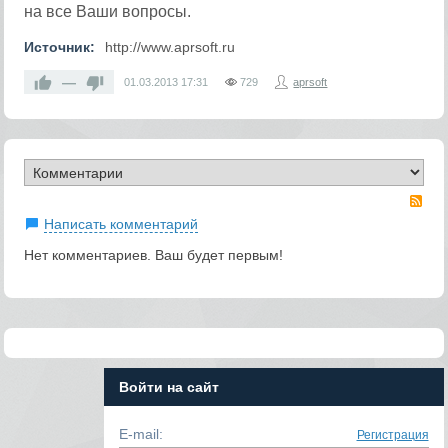
на все Ваши вопросы.
Источник:
http://www.aprsoft.ru
—
01.03.2013
17:31
729
aprsoft
RS
Написать комментарий
Нет комментариев. Ваш будет первым!
Войти на сайт
E-mail:
Регистрация