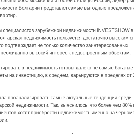
 свыше 6000 москвичей и гостей столицы России, лидер ры
жимости Болгарии представил самые выгодные предложен
квартир.
 специалистов зарубежной недвижимости INVESTSHOW в
 болгарская недвижимость пользуется достаточно высоким 
то подтверждает не только количество заинтересованных
и неожиданно высокий интерес к недостроенным объектам.
стировать в недвижимость готовы далеко не самые богатые
еты на инвестицию, в среднем, варьируются в пределах от 
ила проанализировать самые актуальные тенденции среди
арской недвижимости. Так, выяснилось, что более чем 80% 
лиентов хотят приобрести недвижимость именно на черном
рии.