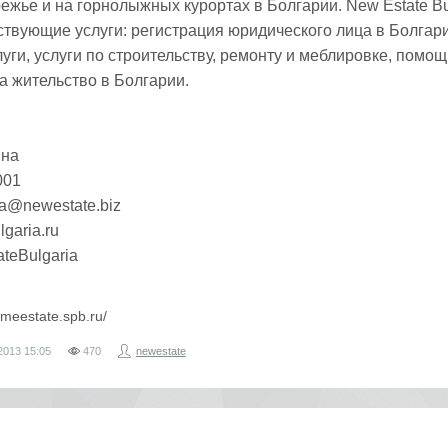
режье и на горнолыжных курортах в Болгарии. New Estate Bu
ствующие услуги: регистрация юридического лица в Болгари
уги, услуги по строительству, ремонту и меблировке, помощ
а жительство в Болгарии.
на
001
sia@newestate.biz
garia.ru
teBulgaria
omeestate.spb.ru/
2013
15:05
470
newestate