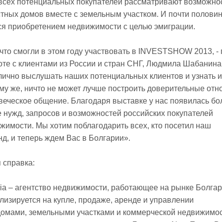
всех потенциальных покупателей рассматривают возможно
тных домов вместе с земельным участком. И почти половин
ся приобретением недвижимости с целью эмиграции.
что смогли в этом году участвовать в INVESTSHOW 2013, - 
те с клиентами из России и стран СНГ, Людмила Шабанина,
лично выслушать наших потенциальных клиентов и узнать и
ому же, ничто не может лучше построить доверительные отн
веческое общение. Благодаря выставке у нас появилась бо
 нужд, запросов и возможностей российских покупателей
жимости. Мы хотим поблагодарить всех, кто посетил наш
д, и теперь ждем Вас в Болгарии».
справка:
ria – агентство недвижимости, работающее на рынке Болгар
лизируется на купле, продаже, аренде и управлении
домами, земельными участками и коммерческой недвижимо