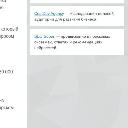
нка
ия
CustDev Agency
— исследования целевой
аудитории для развития бизнеса
 который
спросом
SEO Super
— продвижение в поисковых
системах, ответах и рекомендациях
нейросетей.
30 000
из
орском