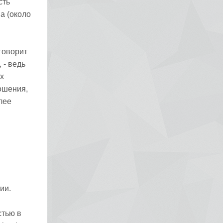
сть
а (около
говорит
 - ведь
х
ошения,
лее
ии.
стью в