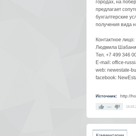
городах, на побе
предлагает сопут
бухгалтерские усл
получения вида н
Контактное лицо:
Людмила Шабани
Тел. +7 499 346 0
E-mail: office-rus
web: newestate-bul
facebook: NewEsta
Источник:
http://h
—
19.03.
Комментарии