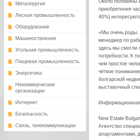
Около половины 
Металлургия
приобретения час
Лесная промышленность
40%) интересуют
Оборудование
«Мы очень рады, 
Машиностроение
менеджер по рабо
здесь мы смогли 
Угольная промышленность
потребности. К т
Пищевая промышленность
чем простое чело
чёткое понимание
Энергетика
болгарской недви
Некоммерческие
выставочный стен
организации
Интернет
Информационная 
Безопасность
New Estate Bulga
Связь, телекоммуникации
Агентство специа
апартаментами, 