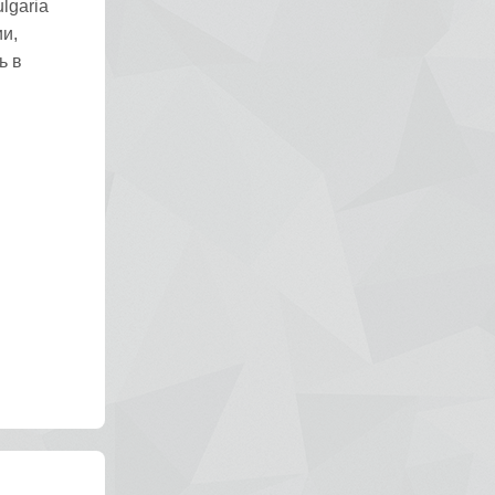
lgaria
и,
ь в