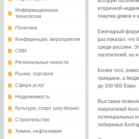
которую посетили
вторичной недви
Информационные
покупки домов и 
технологии
Политика
Ежегодный форум
Конференции, мероприятия
раз показал, что
среди россиян. Э
СМИ
посетителей, но 
Региональные новости
Более того, инве
Рынки, торговля
граждане, а бюдж
Сфера услуг
до 100 000 Евро.
Недвижимость
Выставка позвол
Культура, спорт, шоу-бизнес
покупателей болг
потенциальных к
Строительство
побережье Болга
Химия, нефтехимия