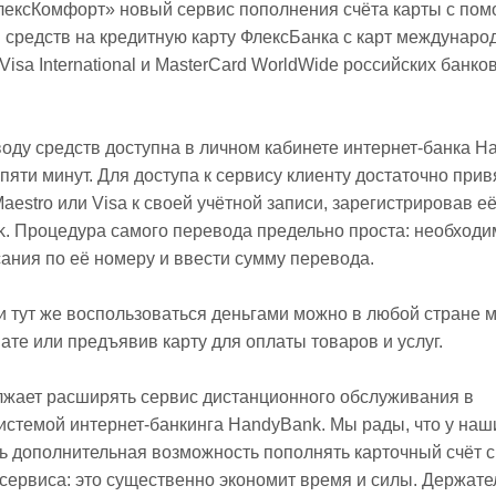
лексКомфорт» новый сервис пополнения счёта карты с по
 средств на кредитную карту ФлексБанка с карт междунаро
isa International и MasterCard WorldWide российских банков
оду средств доступна в личном кабинете интернет-банка H
пяти минут. Для доступа к сервису клиенту достаточно прив
Maestro или Visa к своей учётной записи, зарегистрировав её
. Процедура самого перевода предельно проста: необходи
сания по её номеру и ввести сумму перевода.
и тут же воспользоваться деньгами можно в любой стране м
ате или предъявив карту для оплаты товаров и услуг.
жает расширять сервис дистанционного обслуживания в
системой интернет-банкинга HandyBank. Мы рады, что у наш
ь дополнительная возможность пополнять карточный счёт 
-сервиса: это существенно экономит время и силы. Держате