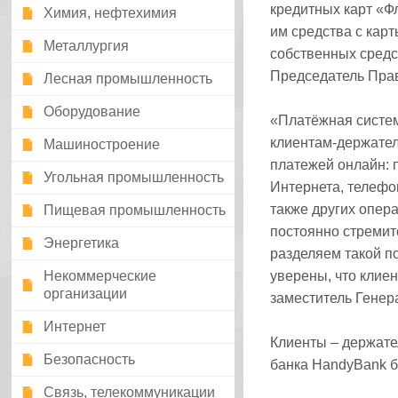
кредитных карт «Ф
Химия, нефтехимия
им средства с кар
Металлургия
собственных средст
Председатель Пра
Лесная промышленность
Оборудование
«Платёжная систем
клиентам-держател
Машиностроение
платежей онлайн: 
Угольная промышленность
Интернета, телефо
также других опера
Пищевая промышленность
постоянно стремит
Энергетика
разделяем такой п
Некоммерческие
уверены, что клие
организации
заместитель Генер
Интернет
Клиенты – держате
Безопасность
банка HandyBank б
Связь, телекоммуникации