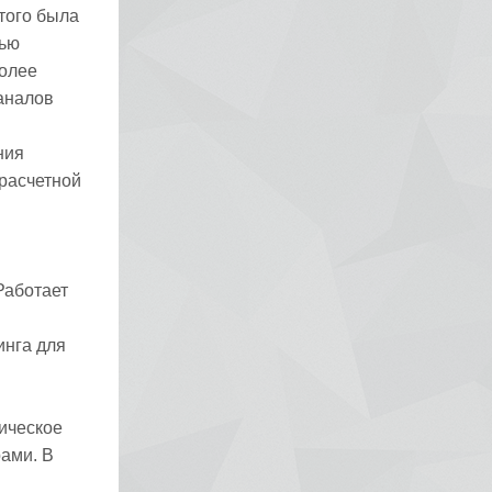
того была
тью
более
аналов
ния
расчетной
Работает
инга для
ь
гическое
ами. В