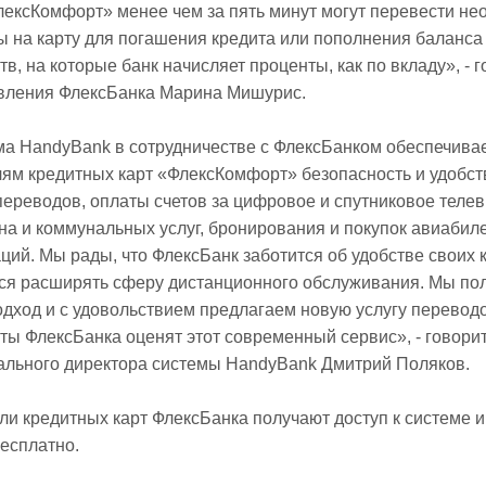
лексКомфорт» менее чем за пять минут могут перевести н
ты на карту для погашения кредита или пополнения баланса
в, на которые банк начисляет проценты, как по вкладу», - 
вления ФлексБанка Марина Мишурис.
а HandyBank в сотрудничестве с ФлексБанком обеспечива
ям кредитных карт «ФлексКомфорт» безопасность и удобст
переводов, оплаты счетов за цифровое и спутниковое теле
на и коммунальных услуг, бронирования и покупок авиабиле
ций. Мы рады, что ФлексБанк заботится об удобстве своих 
ся расширять сферу дистанционного обслуживания. Мы по
одход и с удовольствием предлагаем новую услугу перевод
нты ФлексБанка оценят этот современный сервис», - говори
ального директора системы HandyBank Дмитрий Поляков.
ли кредитных карт ФлексБанка получают доступ к системе и
есплатно.