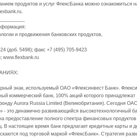
нием продуктов и услуг ФлексБанка можно ознакомиться н
exbank.ru.
__________
нформация:
логии и продвижения банковских продуктов,
424 (доб. 5498); факс +7 (495) 705-9423
u; www.flexbank.ru
АНИЯХ:
арный знак, используемый ОАО «Флексинвест Банк». Флекс
ный коммерческий банк, 100% акций которого принадлежат
онду Aurora Russia Limited (Великобритания). Сегодня ОА
» - это динамично развивающийся высокотехнологичный ба
а предоставление полного спектра финансовых продуктов 
ц. В настоящее время банк предлагает кредитные карты и д
скаются под торговой маркой «ФлексБанк». Стратегия разв