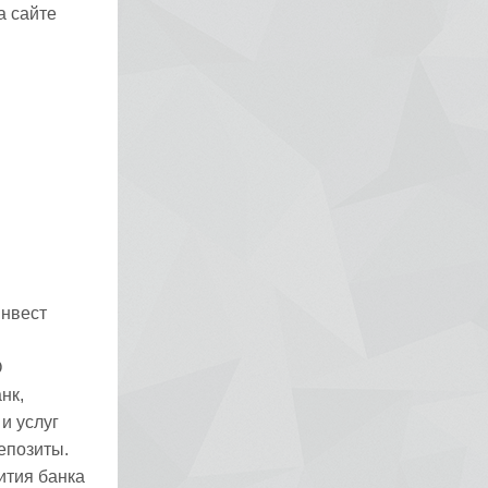
а сайте
инвест
О
нк,
и услуг
епозиты.
ития банка