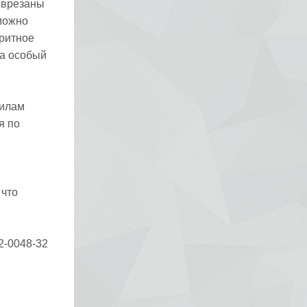
й врезаны
 можно
аритное
на особый
пилам
я по
 что
2-0048-32