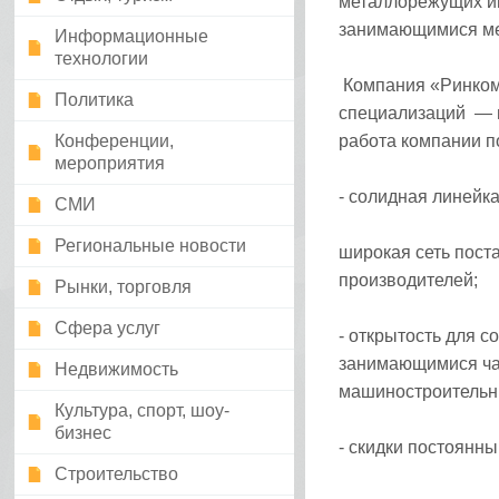
металлорежущих и
занимающимися мет
Информационные
технологии
Компания «Ринком»
Политика
специализаций —
Конференции,
работа компании п
мероприятия
- солидная линейк
СМИ
Региональные новости
широкая сеть пост
производителей;
Рынки, торговля
Сфера услуг
- открытость для с
занимающимися ча
Недвижимость
машиностроительн
Культура, спорт, шоу-
бизнес
- скидки постоянн
Строительство