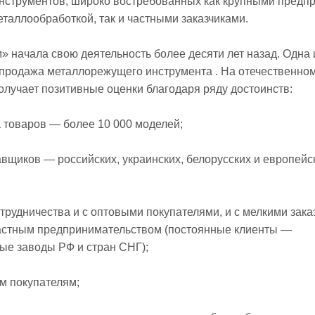
нструментов, широко востребованных как крупными предп
аллообработкой, так и частными заказчиками.
 начала свою деятельность более десяти лет назад. Одна 
продажа металлорежущего инструмента
. На отечественно
олучает позитивные оценки благодаря ряду достоинств:
а товаров — более 10 000 моделей;
авщиков — российских, украинских, белорусских и европейс
отрудничества и с оптовыми покупателями, и с мелкими зака
стным предпринимательством (постоянные клиенты —
ые заводы РФ и стран СНГ);
ым покупателям;