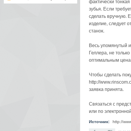
фактически тонкая
зубья. Если требу
сделать вручную. 
изделие, следует 
станок.
Весь упомянутый и
Геллера, не тольк
оптимальным цена
Чтобы сделать пок
http://www.rinscom.
заявка принята.
Связаться с предс
или по электронно
Источник:
http://ww