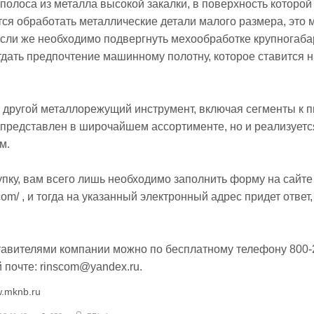
 полоса из металла высокой закалки, в поверхность которо
ется обработать металлические детали малого размера, это
Если же необходимо подвергнуть мехообработке крупногаб
отдать предпочтение машинному полотну, которое ставится 
 другой металлорежущий инструмент, включая сегменты к 
о представлен в широчайшем ассортименте, но и реализуетс
м.
упку, вам всего лишь необходимо заполнить форму на сайте
com/
, и тогда на указанный электронный адрес придет ответ,
тавителями компании можно по бесплатному телефону 800-
й почте:
rinscom@yandex.ru
.
w.mknb.ru