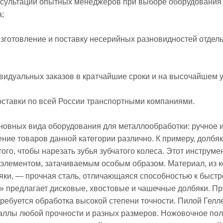
нсультации опытных менеджеров при выборе оборудования
а;
 изготовление и поставку несерийных разновидностей отдел
видуальных заказов в кратчайшие сроки и на высочайшем 
оставки по всей России транспортными компаниями.
новных вида оборудования для металлообработки: ручное 
ение товаров данной категории различно. К примеру, долбя
ого, чтобы нарезать зубья зубчатого колеса. Этот инструме
лементом, затачиваемым особым образом. Материал, из к
ки, — прочная сталь, отличающаяся способностью к быстро
 предлагает дисковые, хвостовые и чашечные долбяки. П
требуется обработка высокой степени точности. Пилой Гелл
ллы любой прочности и разных размеров. Ножовочное пол