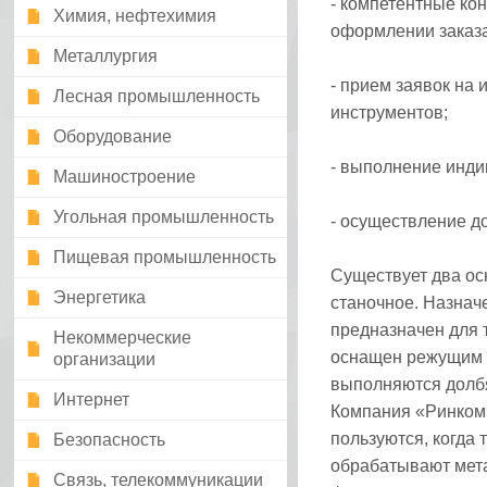
- компетентные ко
Химия, нефтехимия
оформлении заказ
Металлургия
- прием заявок на
Лесная промышленность
инструментов;
Оборудование
- выполнение инди
Машиностроение
Угольная промышленность
- осуществление д
Пищевая промышленность
Существует два ос
Энергетика
станочное. Назнач
предназначен для т
Некоммерческие
оснащен режущим э
организации
выполняются долбя
Интернет
Компания «Ринком»
пользуются, когда 
Безопасность
обрабатывают мета
Связь, телекоммуникации