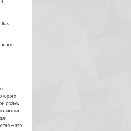
 и
ьных
уровне.
и
к
нт
оторого
й резке.
ротяжками
ера
отно – это