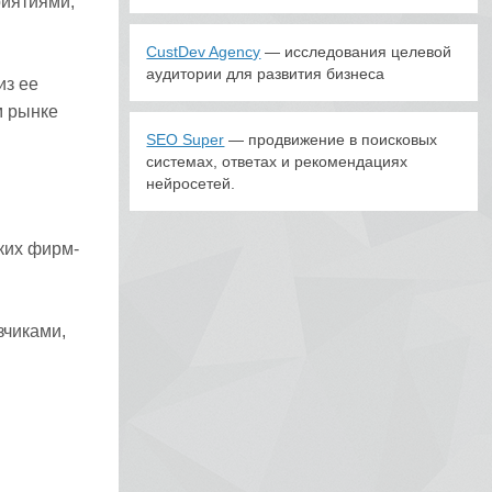
риятиями,
CustDev Agency
— исследования целевой
аудитории для развития бизнеса
из ее
м рынке
SEO Super
— продвижение в поисковых
системах, ответах и рекомендациях
нейросетей.
ких фирм-
зчиками,