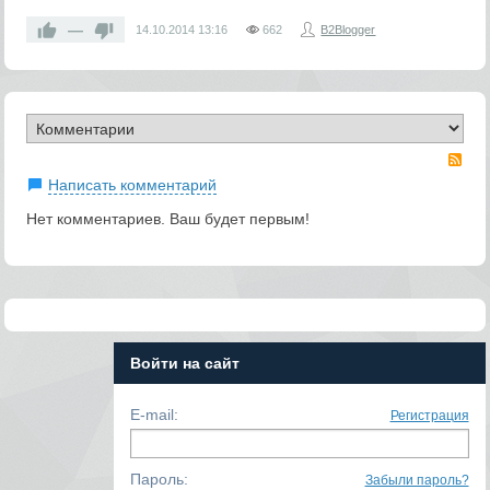
—
14.10.2014
13:16
662
B2Blogger
RS
Написать комментарий
Нет комментариев. Ваш будет первым!
Войти на сайт
E-mail:
Регистрация
Пароль:
Забыли пароль?