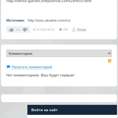
http://swiss-garant.livejournal.com/28905.html
Источник:
http://axa-ukraine.com/ru/
—
26.11.2014
00:21
794
PRhelp
RS
Написать комментарий
Нет комментариев. Ваш будет первым!
Войти на сайт