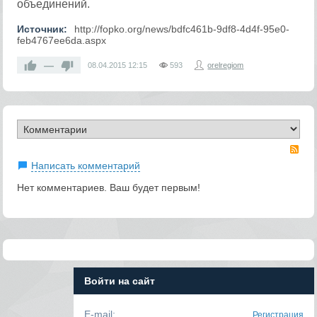
объединений.
Источник:
http://fopko.org/news/bdfc461b-9df8-4d4f-95e0-
feb4767ee6da.aspx
—
08.04.2015
12:15
593
orelregiom
RS
Написать комментарий
Нет комментариев. Ваш будет первым!
Войти на сайт
E-mail:
Регистрация