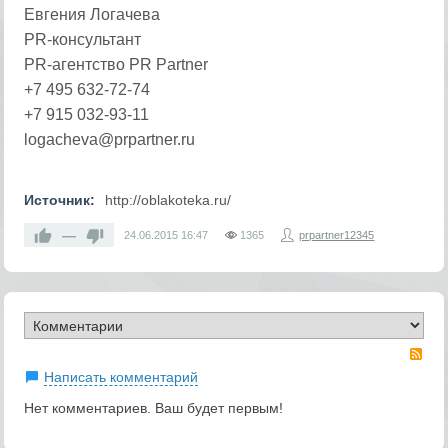
Евгения Логачева
PR-консультант
PR-агентство PR Partner
+7 495 632-72-74
+7 915 032-93-11
logacheva@prpartner.ru
Источник:
http://oblakoteka.ru/
—
24.06.2015
16:47
1365
prpartner12345
RS
Написать комментарий
Нет комментариев. Ваш будет первым!