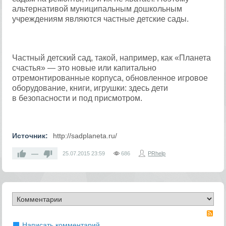
альтернативой муниципальным дошкольным
учреждениям являются частные детские сады.
Частный детский сад, такой, например, как «Планета
счастья» — это новые или капитально
отремонтированные корпуса, обновленное игровое
оборудование, книги, игрушки: здесь дети
в безопасности и под присмотром.
Источник:
http://sadplaneta.ru/
—
25.07.2015
23:59
686
PRhelp
RS
Написать комментарий