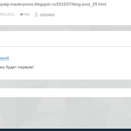
lepalg-masterpress.blogspot.ru/2015/07/blog-post_29.html
2015
20:21
606
orelregiom
арий
аш будет первым!