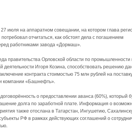
 27 июля на аппаратном совещании, на котором глава реги
потребовал отчитаться, как обстоят дела с погашением
еред работниками завода «Дормаш».
еда правительства Орловской области по промышленности 
й деятельности Игоря Козина, способствовать решению да
аключение контракта стоимостью 75 млн рублей на поставк
ки компании «Башнефть».
 договорённость о предоставлении аванса (60%), который б
ашение долга по заработной плате. Информация о возмож
риятия также отослана в Татарстан, Ингушетию, Сахалинск
 субъекты РФ в рамках действующих соглашений о сотрудни
ью.