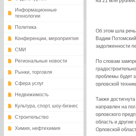
на 21 млн рублей.
Информационные
технологии
Политика
Об этом шла речь
Конференции, мероприятия
Вадим Потомский 
задолженности п
СМИ
Региональные новости
По словам зампр
градостроительно
Рынки, торговля
проблемы будет з
Сфера услуг
орловской техни
Недвижимость
Также достигнута
Культура, спорт, шоу-бизнес
направлен на пог
орловского предп
Строительство
область и другие
Химия, нефтехимия
Орловской област