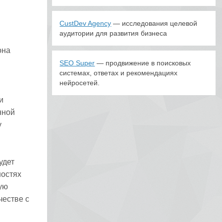
CustDev Agency
— исследования целевой
аудитории для развития бизнеса
она
SEO Super
— продвижение в поисковых
системах, ответах и рекомендациях
нейросетей.
и
нной
у
удет
ностях
ую
честве с