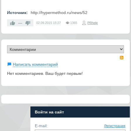
Источник:
http://hypermethod.ru/news/52
—
02.09.2015
15:27
1365
PRhelp
RS
Написать комментарий
Нет комментариев. Ваш будет первым!
Войти на сайт
E-mail:
Регистрация