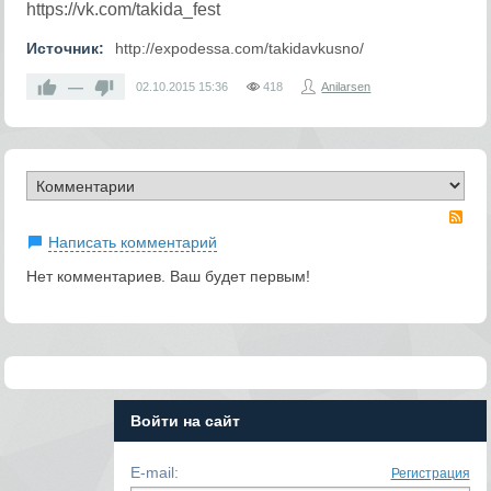
https://vk.com/takida_fest
Источник:
http://expodessa.com/takidavkusno/
—
02.10.2015
15:36
418
Anilarsen
RS
Написать комментарий
Нет комментариев. Ваш будет первым!
Войти на сайт
E-mail:
Регистрация