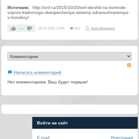
Источник:
http://onf.ru/2015/10/20/onf-derzhit-na-kontrole-
vopros-kadrovogo-obespecheniya-sistemy-zdravoohraneniya-
v-tomskoy/
—
20.10.2015
13:54
510
Inna.Gievskaya
RS
Написать комментарий
Нет комментариев. Ваш будет первым!
Войти на сайт
E-mail:
Регистрация