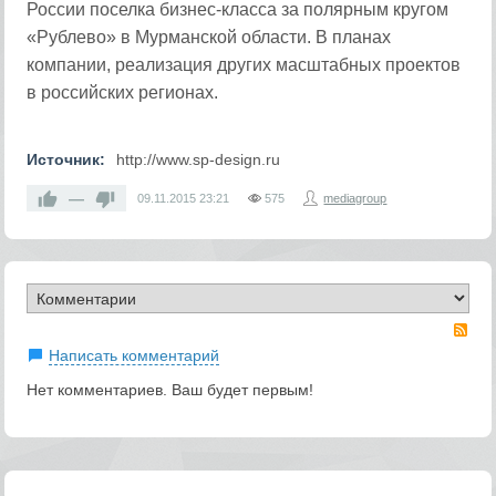
России поселка бизнес-класса за полярным кругом
«Рублево» в Мурманской области. В планах
компании, реализация других масштабных проектов
в российских регионах.
Источник:
http://www.sp-design.ru
—
09.11.2015
23:21
575
mediagroup
RS
Написать комментарий
Нет комментариев. Ваш будет первым!