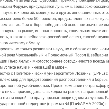
инноваций имени А.В. Суворова. Премия, учрежденная фо
ийский Форум», присуждается лучшим швейцарско-российс
и науки, технологий, медицины и других инновационных отр
ассмотрело более 50 проектов, представленных на конкурс,
трем из них. При отборе победителей основное значение и
продукта на рынке, инновационность, социальная значимос
ость, а также швейцарско-российский аспект, способствую
ономическому обмену.
оекты не только развивают науку, но и сближают нас, - отм
нной речи Чрезвычайный и Полномочный Посол Швейцарии
ции Пьер Хельг. - Многостороннее сотрудничество всегда 
 успеха науки и инноваций в мире».
тно с Политехническим университетом Лозанны (EPFL) с 
плекс мер для предотвращения распространения и борьбы
карственной устойчивостью. Проект компании по трансферт
ого цикла производства с выходом на рынок, направленный
а жизни людей, по праву признан жюри одним из лучших. Р
сударственной поддержке (в рамках ФЦП «ФАРМА 2020») в