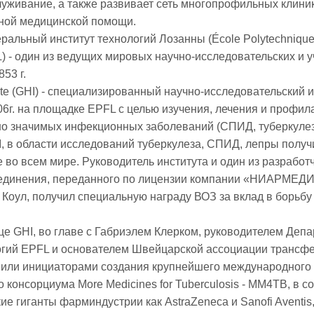
луживание, а также развивает сеть многопрофильных клини
сной медицинской помощи.
альный институт технологий Лозанны (École Polytechnique
L) - один из ведущих мировых научно-исследовательских и 
53 г.
itute (GHI) - специализированный научно-исследовательский 
6г. на площадке EPFL с целью изучения, лечения и профил
о значимых инфекционных заболеваний (СПИД, туберкулез
, в области исследований туберкулеза, СПИД, лепры получ
 во всем мире. Руководитель института и один из разработ
оединения, переданного по лицензии компании «НИАРМЕ
Коул, получил специальную награду ВОЗ за вклад в борьбу
ице GHI, во главе с Габриэлем Клерком, руководителем Деп
огий EPFL и основателем Швейцарской ассоциации трансф
пили инициаторами создания крупнейшего международного 
 консорциума More Medicines for Tuberculosis - MM4TB, в с
ие гиганты фарминдустрии как AstraZeneca и Sanofi Aventis