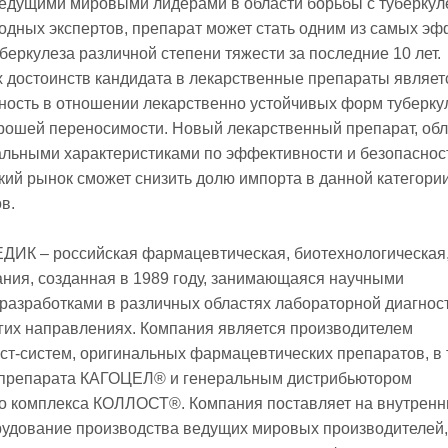
ведущими мировыми лидерами в области борьбы с туберкул
дных экспертов, препарат может стать одним из самых э
беркулеза различной степени тяжести за последние 10 лет.
 достоинств кандидата в лекарственные препараты являет
ость в отношении лекарственно устойчивых форм туберку
рошей переносимости. Новый лекарственный препарат, о
льными характеристиками по эффективности и безопасност
кий рынок сможет снизить долю импорта в данной категори
в.
ИК – российская фармацевтическая, биотехнологическая
ния, созданная в 1989 году, занимающаяся научными
разработками в различных областях лабораторной диагност
гих направлениях. Компания является производителем
ест-систем, оригинальных фармацевтических препаратов, в 
 препарата КАГОЦЕЛ® и генеральным дистрибьютором
о комплекса КОЛЛОСТ®. Компания поставляет на внутренн
удование производства ведущих мировых производителей,