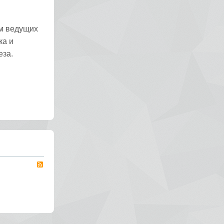
ом ведущих
ка и
еза.
RSS