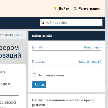
Войти
Регистрация
в области инноваций
Войти на сайт
зером
E-mail:
Регистрация
оваций
Пароль:
Забыли пароль?
ого
Запомнить меня
зером
Сервис размещения новостей и пресс-
ссийской
релизов.