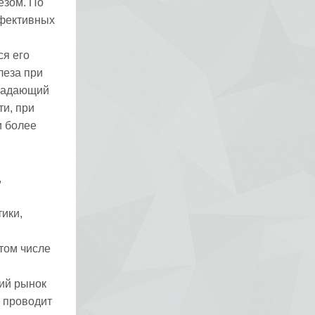
езом. По
ффективных
ся его
леза при
бладающий
и, при
и более
,
ики,
том числе
ий рынок
 проводит