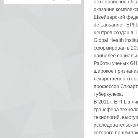
его сервисное обс
оказания комплек
Швейцарский федер
de Lausanne - EPF
центров создан в 18
Global Health Inst
сформирован в 200
наиболее социальн
Работы ученых GHI
широкое признание
лекарственного с
профессор Стюарт 
туберкулеза.
В 2011 г. EPFL в л
трансфера технол
технологий, высту
исследовательского
которого вошли так