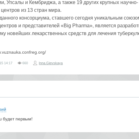
и, Упсалы и Кембриджа, а также 19 других крупных научно-
центров из 13 стран мира.
данного консорциума, ставшего сегодня уникальным союз
ентров и представителей «Big Pharma», является разработ
ику новейших лекарственных средств для лечения туберкул
w.vuznauka.confreg.org/
15
14:17
660
Inna.Gievskaya
рий
ш будет первым!