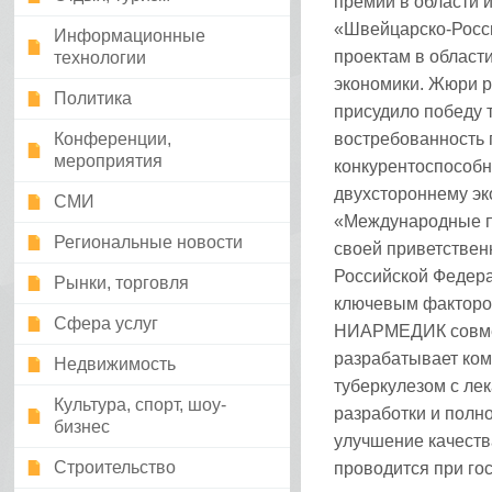
премии в области 
«Швейцарско-Росс
Информационные
проектам в област
технологии
экономики. Жюри р
Политика
присудило победу 
Конференции,
востребованность 
мероприятия
конкурентоспособн
двухстороннему эк
СМИ
«Международные пр
Региональные новости
своей приветстве
Российской Федера
Рынки, торговля
ключевым фактором
Сфера услуг
НИАРМЕДИК совмес
разрабатывает ком
Недвижимость
туберкулезом с ле
Культура, спорт, шоу-
разработки и полн
бизнес
улучшение качеств
Строительство
проводится при го