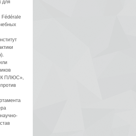
к для
 Fédérale
учебных
институт
актики
).
или
чиков
ДИК ПЛЮС»,
 против
артамента
ера
научно-
остав
,