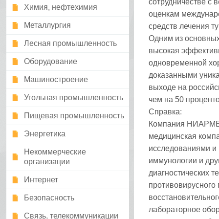
сотрудничестве с 
Химия, нефтехимия
оценкам междунаро
Металлургия
средств лечения ту
Одним из основных
Лесная промышленность
высокая эффективн
Оборудование
одновременной хо
доказанными уника
Машиностроение
выходе на российс
Угольная промышленность
чем на 50 проценто
Справка:
Пищевая промышленность
Компания НИАРМЕД
Энергетика
медицинская компа
исследованиями и 
Некоммерческие
иммунологии и дру
организации
диагностических т
Интернет
противовирусного
восстановительног
Безопасность
лабораторное обор
Связь, телекоммуникации