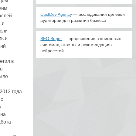
ндом
ким
CustDev Agency
— исследования целевой
аслей
аудитории для развития бизнеса
 и
мели
ть и
SEO Super
— продвижение в поисковых
системах, ответах и рекомендациях
щий
нейросетей.
етил в
 в
было
2012 года
 с
у
 на
абота