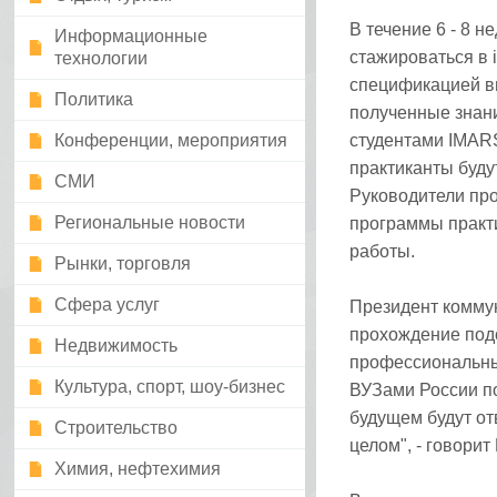
В течение 6 - 8 
Информационные
стажироваться в 
технологии
спецификацией в
Политика
полученные знани
Конференции, мероприятия
студентами IMARS
практиканты буду
СМИ
Руководители пр
Региональные новости
программы практи
работы.
Рынки, торговля
Сфера услуг
Президент комму
прохождение под
Недвижимость
профессиональны
Культура, спорт, шоу-бизнес
ВУЗами России п
будущем будут от
Строительство
целом", - говори
Химия, нефтехимия