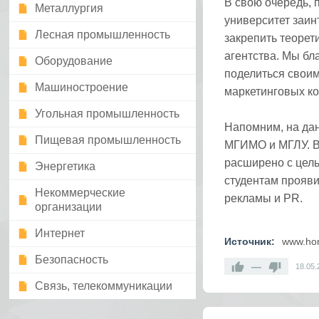
В свою очередь,
Металлургия
университет заин
Лесная промышленность
закрепить теорет
агентства. Мы бл
Оборудование
поделиться свои
Машиностроение
маркетинговых к
Угольная промышленность
Напомним, на да
Пищевая промышленность
МГИМО и МГЛУ. В
расширено с цел
Энергетика
студентам прояви
Некоммерческие
рекламы и PR.
организации
Интернет
Источник:
www.ho
Безопасность
—
18.05.
Связь, телекоммуникации