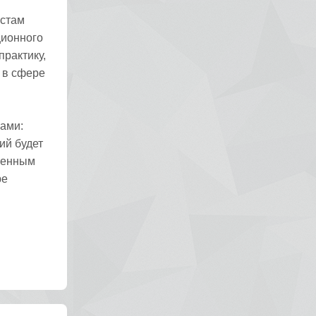
истам
ционного
практику,
 в сфере
ами:
ий будет
ленным
ре