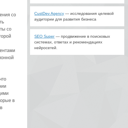
CustDev Agency
— исследования целевой
ения со
аудитории для развития бизнеса
ть
ты со
торой
SEO Super
— продвижение в поисковых
системах, ответах и рекомендациях
.
нейросетей.
дентами
ионной
что
нии
щими
торые в
 в