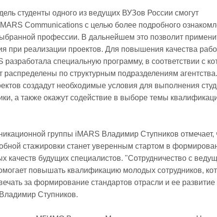
недель студенты одного из ведущих ВУЗов России смогут
iMARS Communications с целью более подробного ознакомл
ыбранной профессии. В дальнейшем это позволит примени
я при реализации проектов. Для повышения качества рабо
 разработала специальную программу, в соответствии с ко
т распределены по структурным подразделениям агентства
оектов создадут необходимые условия для выполнения сту
ки, а также окажут содействие в выборе темы квалификац
никационной группы iMARS Владимир Ступников отмечает, 
обной стажировки станет уверенным стартом в формирова
х качеств будущих специалистов. "Сотрудничество с веду
омогает повышать квалификацию молодых сотрудников, ко
вечать за формирование стандартов отрасли и ее развитие
т Владимир Ступников.