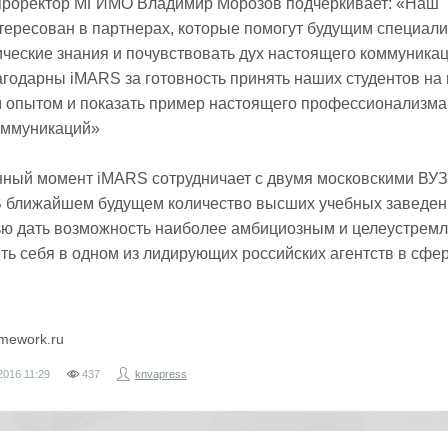
 проректор МГИМО Владимир Морозов подчеркивает: «Наш
тересован в партнерах, которые помогут будущим специал
ические знания и почувствовать дух настоящего коммуника
агодарны iMARS за готовность принять наших студентов на 
м опытом и показать пример настоящего профессионализма
оммуникаций»
нный момент iMARS сотрудничает с двумя московскими ВУЗ
 ближайшем будущем количество высших учебных заведен
ью дать возможность наиболее амбициозным и целеустрем
ть себя в одном из лидирующих российских агентств в сфе
mework.ru
2016
11:29
437
knvapress