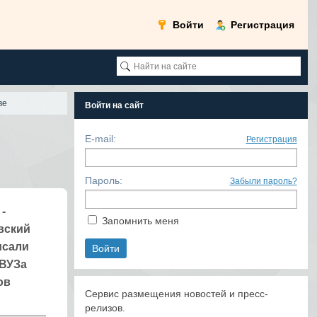
Войти
Регистрация
ве
Войти на сайт
E-mail:
Регистрация
Пароль:
Забыли пароль?
-
Запомнить меня
вский
исали
 ВУЗа
ов
Сервис размещения новостей и пресс-
релизов.