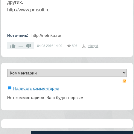
других.
http://www.pmsoft.ru
Источник:
http://netrika.ru/
—
04.08.2016
14:09
506
telegrid
RS
Написать комментарий
Нет комментариев. Ваш будет первым!