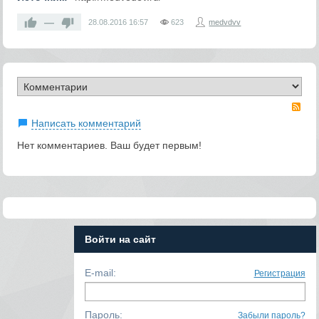
—
28.08.2016
16:57
623
medvdvv
RS
Написать комментарий
Нет комментариев. Ваш будет первым!
Войти на сайт
E-mail:
Регистрация
Пароль:
Забыли пароль?