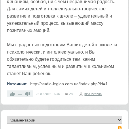
к знаниям, особая, ни с чем несравнимая радость.
Для самих детей интеллектуально-творческое
развитие и подготовка к школе – удивительный и
увлекательный процесс, вызывающий массу
позитивных эмоций.
Мы с радостью подготовим Ваших детей к школе: и
психологически, и интеллектуально, и Вы
обязательно будете гордиться тем, каким
талантливым, успешным и развитым школьником
станет Ваш ребенок.
Источник:
http://studio-legion.com.ua/index.php?id=1
—
22.09.2016
16:46
280
irina-zvezda
RS