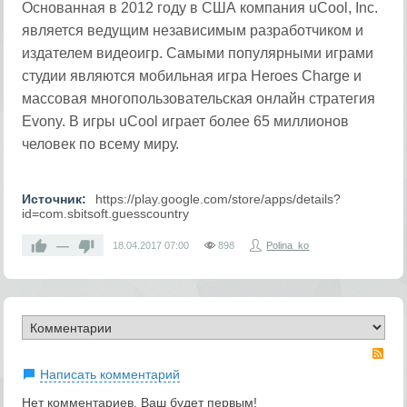
Основанная в 2012 году в США компания uCool, Inc.
является ведущим независимым разработчиком и
издателем видеоигр. Самыми популярными играми
студии являются мобильная игра Heroes Charge и
массовая многопользовательская онлайн стратегия
Evony. В игры uCool играет более 65 миллионов
человек по всему миру.
Источник:
https://play.google.com/store/apps/details?
id=com.sbitsoft.guesscountry
—
18.04.2017
07:00
898
Polina_ko
RS
Написать комментарий
Нет комментариев. Ваш будет первым!