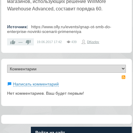
магазинов, использующих решение WillMore
Warehouse Advanced, составит порядка 60.
Источник:
https://www.olly.ru/events/qnap-ot-smb-do-
enterprise-novinki-scenarii-primeneniya
—
19.06.2017
17:42
439
DKozlov
RS
Написать комментарий
Нет комментариев. Ваш будет первым!
Войти на сайт