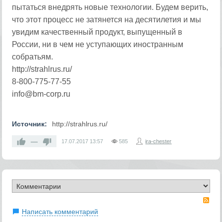
пытаться внедрять новые технологии. Будем верить,
что этот процесс не затянется на десятилетия и мы
увидим качественный продукт, выпущенный в
России, ни в чем не уступающих иностранным
собратьям.
http://strahlrus.ru/
8-800-775-77-55
info@bm-corp.ru
Источник:
http://strahlrus.ru/
—
17.07.2017
13:57
585
ira-chester
RS
Написать комментарий