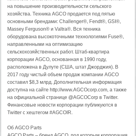
на повышение производительности сельского
хозяйства. Техника AGCO продается под пятью
основными брендами: Challenger®, Fendt®, GSI®,
Massey Ferguson® и Valtra®. Вся техника
оборудована высокоточными технологиями Fuse®,
направленными на оптимизацию
сельскохозяйственных работ. Штаб-квартира
корпорации AGCO, основанная в 1990 году,
расположена в Дулуте (США, штат Джорджия). В
2017 году чистый объем продаж компании AGCO
составил $8,3 млрд. Дополнительная информация
доступна на сайте http://www.AGCOcorp.com, а также
на официальной странице @AGCOCorp в Twitter.
Финансовые новости корпорации публикуются в
Twitter с хештегом #AGCOIR.
Об AGCO Parts
AGCO Parts – бренд AGCO, под которым корпорация