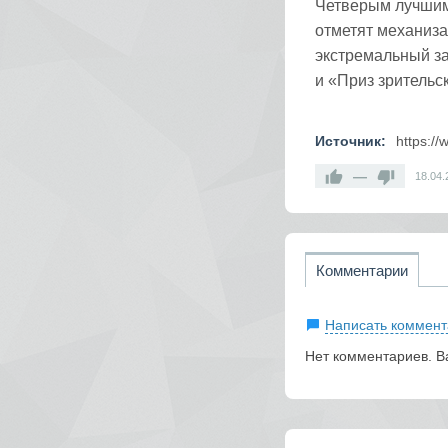
Четверым лучшим
отметят механиза
экстремальный за
и «Приз зрительс
Источник:
https:/
—
18.04.
Комментарии
Написать коммент
Нет комментариев. В