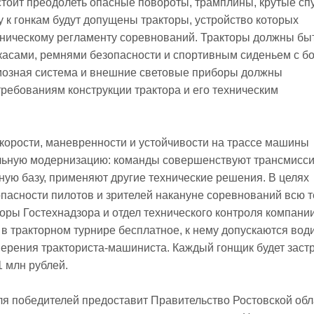
тоит преодолеть опасные повороты, трамплины, крутые спу
 к гонкам будут допущены тракторы, устройство которых
хническому регламенту соревнований. Тракторы должны бы
касами, ремнями безопасности и спортивным сиденьем с б
мозная система и внешние световые приборы должны
требованиям конструкции трактора и его техническим
корости, маневренности и устойчивости на трассе машины
льную модернизацию: команды совершенствуют трансмисси
ую базу, применяют другие технические решения. В целях
пасности пилотов и зрителей накануне соревнований всю т
оры Гостехнадзора и отдел технического контроля компани
 в тракторном турнире бесплатное, к нему допускаются води
ерения тракториста-машиниста. Каждый гонщик будет заст
1 млн рублей.
я победителей предоставит Правительство Ростовской обл