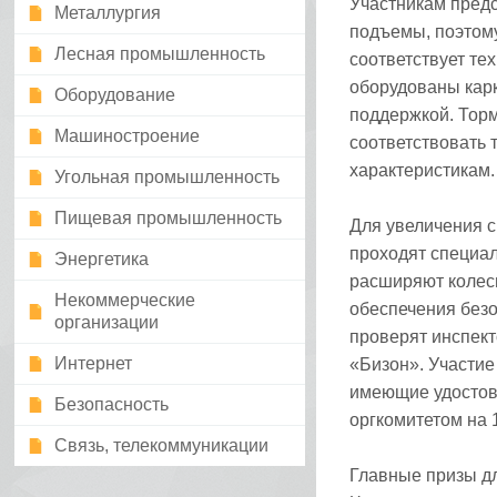
Участникам предс
Металлургия
подъемы, поэтому
Лесная промышленность
соответствует те
оборудованы кар
Оборудование
поддержкой. Тор
Машиностроение
соответствовать 
характеристикам.
Угольная промышленность
Пищевая промышленность
Для увеличения с
проходят специа
Энергетика
расширяют колесн
Некоммерческие
обеспечения безо
организации
проверят инспект
Интернет
«Бизон». Участие
имеющие удостов
Безопасность
оргкомитетом на 
Связь, телекоммуникации
Главные призы дл