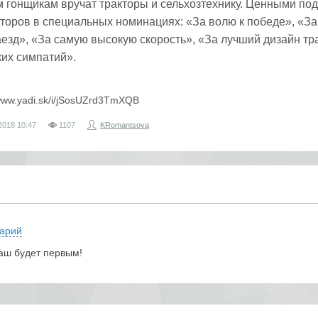
 гонщикам вручат тракторы и сельхозтехнику. Ценными по
торов в специальных номинациях: «За волю к победе», «З
езд», «За самую высокую скорость», «За лучший дизайн тр
ких симпатий».
/www.yadi.sk/i/jSosUZrd3TmXQB
2018
10:47
1107
KRomantsova
арий
аш будет первым!