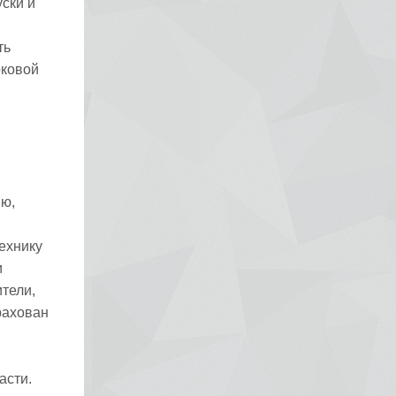
ски и
ть
оковой
ю,
ехнику
и
тели,
рахован
асти.