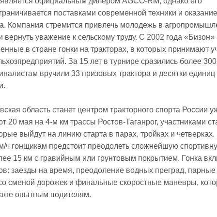
 является официальным дилером AGCO-RM, однако его
граничивается поставками современной техники и оказание
ра. Компания стремится привлечь молодежь в агропромыш
и вернуть уважение к сельскому труду. С 2002 года «Бизон»
енные в стране гонки на тракторах, в которых принимают у
ьхозпредприятий. За 15 лет в турнире сразились более 300
иналистам вручили 33 призовых трактора и десятки единиц
и.
овская область станет центром тракторного спорта России уж
ют 20 мая на 4-м км трассы Ростов-Таганрог, участниками ст
орые выйдут на линию старта в парах, тройках и четверках.
км/ч гонщикам предстоит преодолеть сложнейшую спортивн
лее 15 км с гравийным или грунтовым покрытием. Гонка вкл
ов: заезды на время, преодоление водных преград, парные
со сменой дорожек и финальные скоростные маневры, кото
даже опытным водителям.