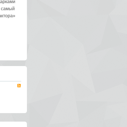
дарками
а самый
актора»
RSS