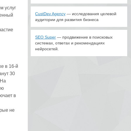
м услуг
CustDev Agency
— исследования целевой
ленный
аудитории для развития бизнеса
частие
SEO Super
— продвижение в поисковых
системах, ответах и рекомендациях
нейросетей.
е в 16-й
анут 30
 На
ую
ючает в
рые не