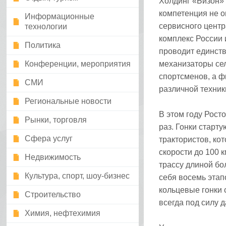
Холдинг «Бизон»
компетенция не о
Информационные
сервисного цент
технологии
комплекс России 
Политика
проводит единств
Конференции, мероприятия
механизаторы сел
спортсменов, а ф
СМИ
различной техник
Региональные новости
В этом году Рост
Рынки, торговля
раз. Гонки старту
Сфера услуг
трактористов, кот
скорости до 100 
Недвижимость
трассу длиной бо
Культура, спорт, шоу-бизнес
себя восемь этап
кольцевые гонки 
Строительство
всегда под силу 
Химия, нефтехимия