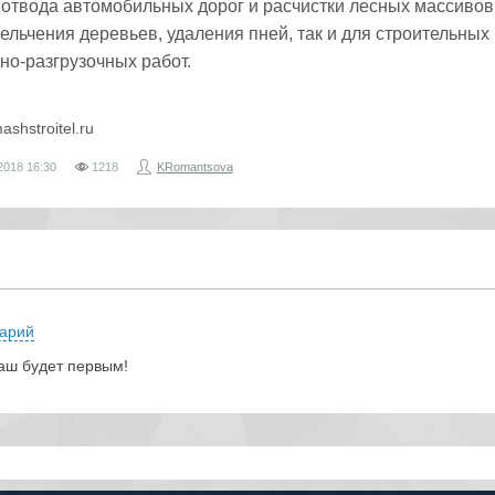
 отвода автомобильных дорог и расчистки лесных массивов
ельчения деревьев, удаления пней, так и для строительных 
но-разгрузочных работ.
mashstroitel.ru
2018
16:30
1218
KRomantsova
арий
аш будет первым!