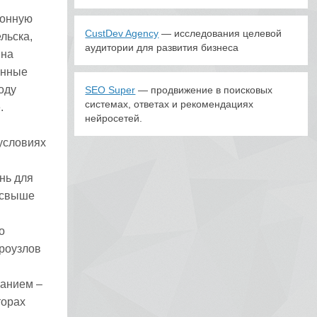
ионную
CustDev Agency
— исследования целевой
льска,
аудитории для развития бизнеса
 на
енные
оду
SEO Super
— продвижение в поисковых
системах, ответах и рекомендациях
.
нейросетей.
условиях
нь для
 свыше
о
эроузлов
ванием –
торах