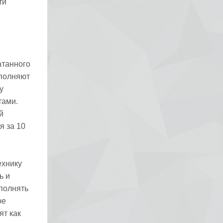
ти
атанного
ыполняют
у
тами.
й
я за 10
:
ехнику
ь и
полнять
ое
ят как