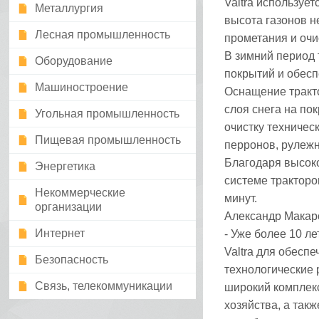
Valtra использует
Металлургия
высота газонов н
Лесная промышленность
прометания и очи
В зимний период 
Оборудование
покрытий и обесп
Машиностроение
Оснащение тракто
слоя снега на по
Угольная промышленность
очистку техничес
Пищевая промышленность
перронов, рулеж
Благодаря высоко
Энергетика
системе тракторо
Некоммерческие
минут.
организации
Александр Макаро
Интернет
- Уже более 10 л
Valtra для обесп
Безопасность
технологические
Связь, телекоммуникации
широкий комплекс
хозяйства, а такж