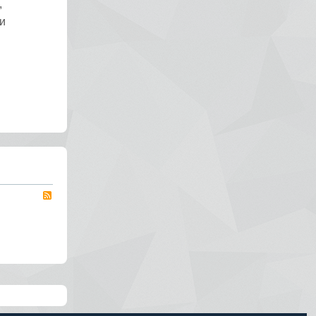
,
и
RSS