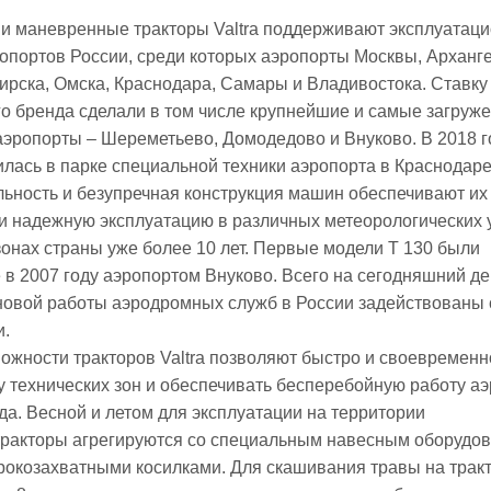
и маневренные тракторы Valtra поддерживают эксплуатац
ропортов России, среди которых аэропорты Москвы, Арханге
рска, Омска, Краснодара, Самары и Владивостока. Ставку
о бренда сделали в том числе крупнейшие и самые загруж
эропорты – Шереметьево, Домодедово и Внуково. В 2018 г
вилась в парке специальной техники аэропорта в Краснодаре
ьность и безупречная конструкция машин обеспечивают их
и надежную эксплуатацию в различных метеорологических 
зонах страны уже более 10 лет. Первые модели T 130 были
в 2007 году аэропортом Внуково. Всего на сегодняшний де
новой работы аэродромных служб в России задействованы
и.
ожности тракторов Valtra позволяют быстро и своевременн
у технических зон и обеспечивать бесперебойную работу а
да. Весной и летом для эксплуатации на территории
тракторы агрегируются со специальным навесным оборудо
рокозахватными косилками. Для скашивания травы на трак