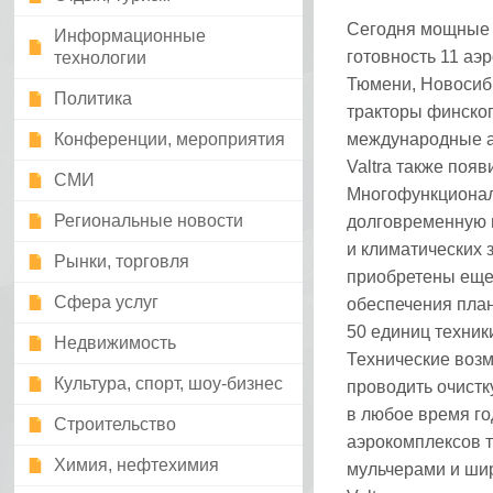
Сегодня мощные 
Информационные
готовность 11 аэ
технологии
Тюмени, Новосиби
Политика
тракторы финског
Конференции, мероприятия
международные а
Valtra также поя
СМИ
Многофункционал
Региональные новости
долговременную 
и климатических 
Рынки, торговля
приобретены еще 
Сфера услуг
обеспечения пла
50 единиц техник
Недвижимость
Технические возм
Культура, спорт, шоу-бизнес
проводить очистк
в любое время го
Строительство
аэрокомплексов 
Химия, нефтехимия
мульчерами и ши