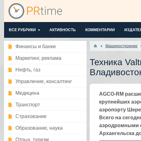
ВСЕ РУБРИКИ
АКТИВНОСТЬ
КОММЕНТАРИИ
ИЗДАТЕ
Финансы и банки
Машиностроение
Маркетинг, реклама
Техника Val
Нефть, газ
Владивосто
Управление, консалтинг
Медицина
AGCO-RM расшир
крупнейших аэро
Транспорт
аэропорту Шерем
Страхование
Всего на сегод
аэродромными сл
Образование, наука
Архангельска д
Отдых, туризм