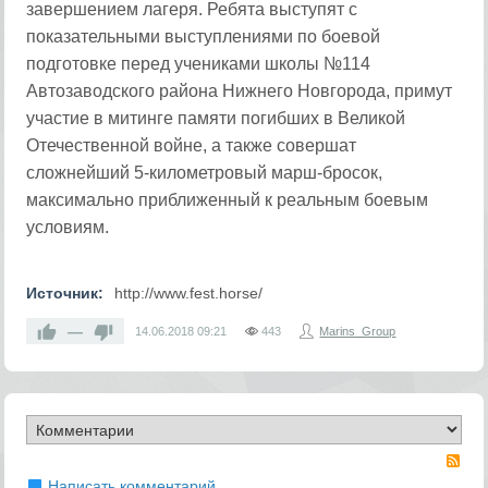
завершением лагеря. Ребята выступят с
показательными выступлениями по боевой
подготовке перед учениками школы №114
Автозаводского района Нижнего Новгорода, примут
участие в митинге памяти погибших в Великой
Отечественной войне, а также совершат
сложнейший 5-километровый марш-бросок,
максимально приближенный к реальным боевым
условиям.
Источник:
http://www.fest.horse/
—
14.06.2018
09:21
443
Marins_Group
RS
Написать комментарий