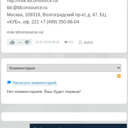
http://msk.tdconsource.ru/
tdc@tdconsource.ru
Москва, 109316, Волгоградский пр-кт, д. 47, БЦ
«КУБ», оф. 221 +7 (499) 350-88-04
msk.tdconsource.ru/
—
02.07.2018
09:36
612
bluegg
RS
Написать комментарий
Нет комментариев. Ваш будет первым!